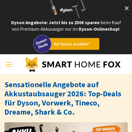
Dyson Angebote
: Jetzt bis zu 250€ sparen
beim Kauf
von Premium-Akkusauger nur im
Dyson-Onlineshop!
Bei Dyson ansehen*
Toggle
navigation
Sensationelle Angebote auf
Akkustaubsauger 2026: Top-Deals
für Dyson, Vorwerk, Tineco,
Dreame, Shark & Co.