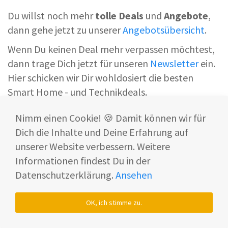
Du willst noch mehr
tolle
Deals
und
Angebote
,
dann gehe jetzt zu unserer
Angebotsübersicht
.
Wenn Du keinen Deal mehr verpassen möchtest,
dann trage Dich jetzt für unseren
Newsletter
ein.
Hier schicken wir Dir wohldosiert die besten
Smart Home - und Technikdeals.
Nimm einen Cookie! 🍪 Damit können wir für
Dich die Inhalte und Deine Erfahrung auf
unserer Website verbessern. Weitere
Informationen findest Du in der
Joe
Datenschutzerklärung.
Ansehen
OK, ich stimme zu.
Smart Home Produkte begeistern
mich schon seit langem.