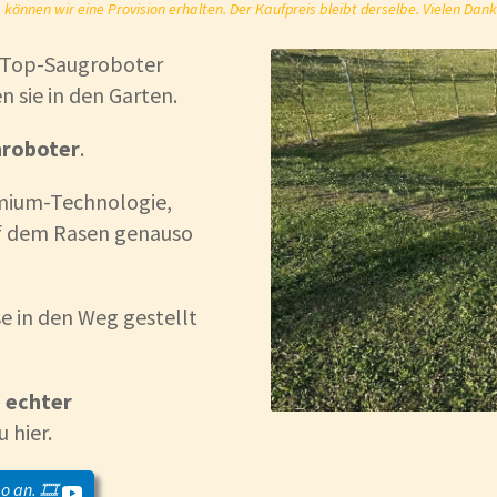
önnen wir eine Provision erhalten. Der Kaufpreis bleibt derselbe. Vielen Dank
 Top-Saugroboter
 sie in den Garten.
hroboter
.
emium-Technologie,
f dem Rasen genauso
se in den Weg gestellt
o
echter
 hier.
o an. 🎞️