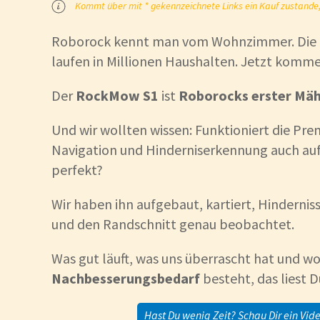
Kommt über mit * gekennzeichnete Links ein Kauf zustande, k
Roborock kennt man vom Wohnzimmer. Die
laufen in Millionen Haushalten. Jetzt kommen
Der
RockMow S1
ist
Roborocks erster Mä
Und wir wollten wissen: Funktioniert die Pr
Navigation und Hinderniserkennung auch au
perfekt?
Wir haben ihn aufgebaut, kartiert, Hindernis
und den Randschnitt genau beobachtet.
Was gut läuft, was uns überrascht hat und w
Nachbesserungsbedarf
besteht, das liest Du
Hast Du wenig Zeit? Schau Dir ein Vide