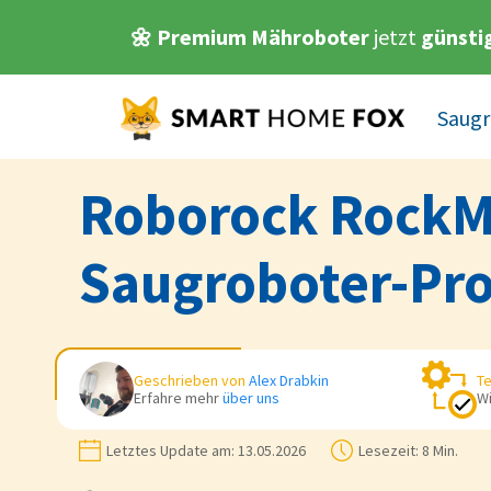
🌼 Premium Mähroboter
jetzt
günsti
Saugr
Roborock RockMo
Saugroboter-Pro
Geschrieben von
Alex Drabkin
Te
Erfahre mehr
über uns
Wi
Letztes Update am:
13.05.2026
Lesezeit:
8 Min.