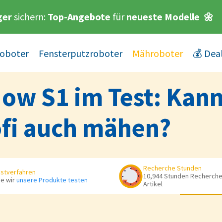
ger
sichern:
Top-Angebote
für
neueste Modelle
🌼
oboter
Fensterputzroboter
Mähroboter
💰 Dea
w S1 im Test: Kann
fi auch mähen?
Recherche Stunden
stverfahren
10,944 Stunden Recherche 
e wir
unsere Produkte testen
Artikel