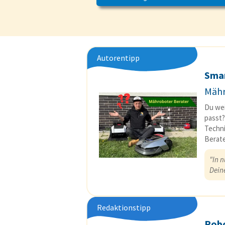
Autorentipp
Sma
Mähr
Du wei
passt?
Techni
Berate
"In 
Dein
Redaktionstipp
Rob