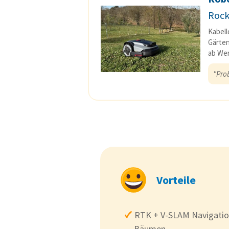
Roc
Kabell
Gärten
ab Wer
"Pro
Vorteile
RTK + V-SLAM Navigation
Bäumen