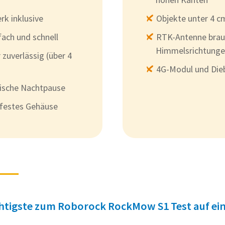
k inklusive
Objekte unter 4 c
fach und schnell
RTK-Antenne brauch
Himmelsrichtung
zuverlässig (über 4
4G-Modul und Dieb
ische Nachtpause
rfestes Gehäuse
htigste zum Roborock RockMow S1 Test auf ein