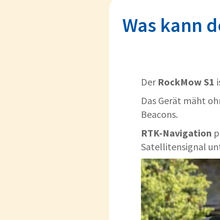
Was kann d
Der
RockMow S1
i
Das Gerät mäht oh
Beacons.
RTK-Navigation
pl
Satellitensignal u