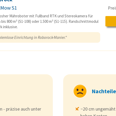
kMow S1
Pre
osher Mähroboter mit Fullband RTK und Stereokamera für
 bis 800 m² (S1-108) oder 1.500 m² (S1-115). Randschnittmodul
k inklusive.
blemlose Einrichtung in Roborock-Manier."
Nachteile
 - präzise auch unter
~20 cm ungemäht 
hohen Kanten