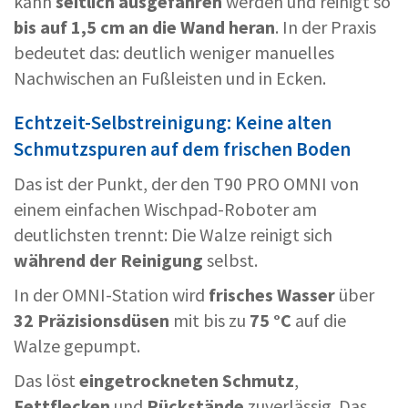
kann
seitlich ausgefahren
werden und reinigt so
bis auf 1,5 cm an die Wand heran
. In der Praxis
bedeutet das: deutlich weniger manuelles
Nachwischen an Fußleisten und in Ecken.
Echtzeit-Selbstreinigung: Keine alten
Schmutzspuren auf dem frischen Boden
Das ist der Punkt, der den T90 PRO OMNI von
einem einfachen Wischpad-Roboter am
deutlichsten trennt: Die Walze reinigt sich
während der Reinigung
selbst.
In der OMNI-Station wird
frisches Wasser
über
32 Präzisionsdüsen
mit bis zu
75 °C
auf die
Walze gepumpt.
Das löst
eingetrockneten Schmutz
,
Fettflecken
und
Rückstände
zuverlässig. Das