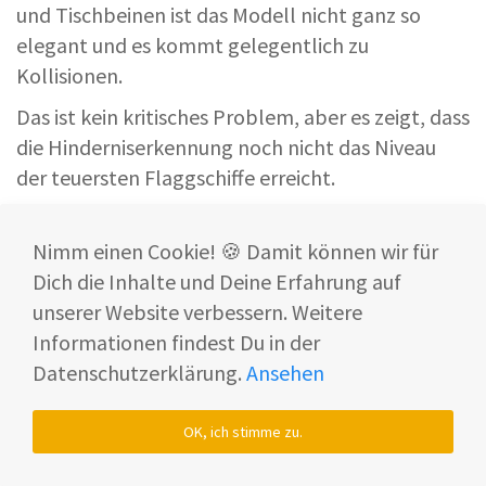
und Tischbeinen ist das Modell nicht ganz so
elegant und es kommt gelegentlich zu
Kollisionen.
Das ist kein kritisches Problem, aber es zeigt, dass
die Hinderniserkennung noch nicht das Niveau
der teuersten Flaggschiffe erreicht.
TruePass Allradantrieb: Türschwellen bis 4
Nimm einen Cookie! 🍪 Damit können wir für
cm kein Problem
Dich die Inhalte und Deine Erfahrung auf
Der
4-Rad-Antrieb
des TruePass-Systems
unserer Website verbessern. Weitere
ermöglicht das Überwinden von Einzelschwellen
Informationen findest Du in der
bis
2,4 cm
und aufeinanderfolgenden Stufen bis
Datenschutzerklärung.
Ansehen
4 cm
.
Das deckt die meisten Wohnungssituationen in
OK, ich stimme zu.
Deutschland ab.
Türschwellen
,
Übergänge