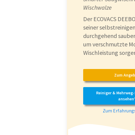
Wischwalze
Der ECOVACS DEEBO
seiner selbstreinige
durchgehend sauber
um verschmutzte Mo
Wischleistung sorge
Zum Angeb
Reiniger & Mehrweg
ansehen
Zum Erfahrungs