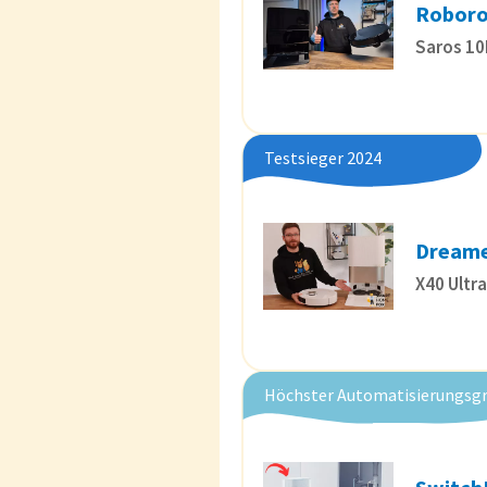
Robor
Saros 10
Testsieger 2024
Dream
X40 Ultr
Höchster Automatisierungsgr