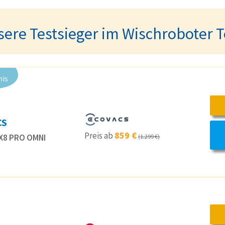
ere Testsieger im Wischroboter T
nis
CS
859 €
Preis ab
X8 PRO OMNI
(1.299 €)