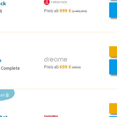
ock
999 €
Preis ab
R
(1.449,99 €)
e
699 €
Preis ab
a Complete
(999 €)
ad 🤖