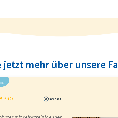
 jetzt mehr über unsere F
nis
8 PRO
boter mit selbstreinigender