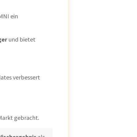
MNI ein
ger
und bietet
ates verbessert
Markt gebracht.
Wischergebnis
als