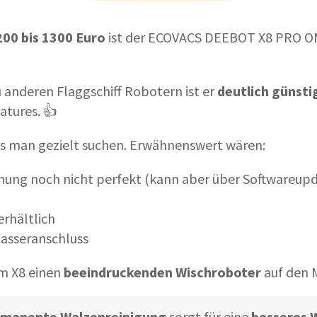
00 bis 1300 Euro
ist der ECOVACS DEEBOT X8 PRO O
 anderen Flaggschiff Robotern ist er
deutlich günsti
atures. 👍
s man gezielt suchen. Erwähnenswert wären:
nung noch nicht perfekt
(kann aber über Softwareupd
erhältlich
Wasseranschluss
m X8 einen
beeindruckenden Wischroboter
auf den 
rmanente Walzenreinigung
sorgt für eine
besseres 