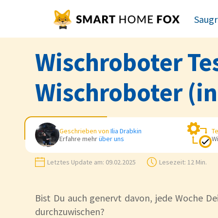
Saugr
Wischroboter Tes
Wischroboter (in
Geschrieben von
Ilia Drabkin
Te
Erfahre mehr
über uns
Wi
Letztes Update am:
09.02.2025
Lesezeit:
12 Min.
Bist Du auch genervt davon, jede Woche D
durchzuwischen?