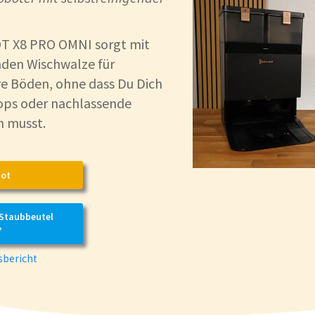
T X8 PRO OMNI sorgt mit
nden Wischwalze für
e Böden, ohne dass Du Dich
ps oder nachlassende
n musst.
ot
-Staubbeutel
*
bericht