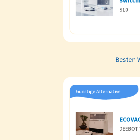
Switch
S10
Besten W
Günstige Alternative
ECOVA
DEEBOT 