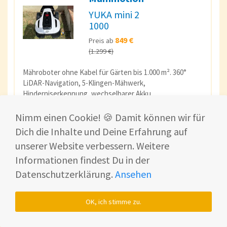
YUKA mini 2
1000
849 €
Preis ab
(1.299 €)
Mähroboter ohne Kabel für Gärten bis 1.000 m². 360°
LiDAR-Navigation, 5-Klingen-Mähwerk,
Hinderniserkennung, wechselbarer Akku.
"Der LiDAR-Turm ist kein Designelement. Er
Nimm einen Cookie! 🍪 Damit können wir für
macht den echten Unterschied."
Dich die Inhalte und Deine Erfahrung auf
unserer Website verbessern. Weitere
Bei Amazon ansehen*
Informationen findest Du in der
Datenschutzerklärung.
Ansehen
Mini 2 800 bei Amazon*
Zum Erfahrungsbericht
OK, ich stimme zu.