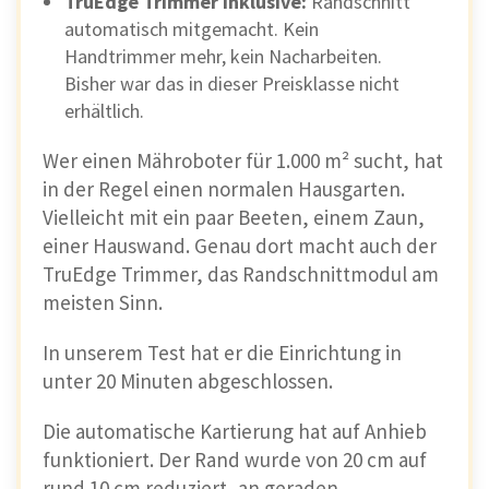
TruEdge Trimmer inklusive:
Randschnitt
Erfahrungsbericht lesen
automatisch mitgemacht. Kein
Handtrimmer mehr, kein Nacharbeiten.
Bisher war das in dieser Preisklasse nicht
Wer einen
Mähroboter für kleine Flächen
erhältlich.
sucht, bekommt mit dem GOAT O800 RTK ein
Wer einen Mähroboter für 1.000 m² sucht, hat
besonders smartes Gerät – das sich fast von
in der Regel einen normalen Hausgarten.
selbst installiert und durch seine
kompakte
Vielleicht mit ein paar Beeten, einem Zaun,
Bauweise
ideal in engen Gartenbereichen
einer Hauswand. Genau dort macht auch der
manövriert.
TruEdge Trimmer, das Randschnittmodul am
meisten Sinn.
Der Ecovacs Goat O800 RTK Mähroboter
ist perfekt für kleinere Grundstücke bis
In unserem Test hat er die Einrichtung in
800 m²
unter 20 Minuten abgeschlossen.
Mit einer Flächenleistung von
180 m²/h
ist der
Die automatische Kartierung hat auf Anhieb
O800 ideal für kleine Rasenflächen geeignet –
funktioniert. Der Rand wurde von 20 cm auf
ganz egal, ob rechteckig, verwinkelt oder in
rund 10 cm reduziert, an geraden