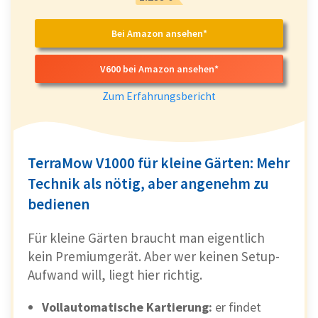
Bei Amazon ansehen*
App mit vielen Funktionen
: Zonen,
Zeitpläne, Regenverzögerung,
V600 bei Amazon ansehen*
Mährichtung, Hindernisgröße
Zum Erfahrungsbericht
Schnittbild gleichmäßig
, Bahnen sauber,
kein Zickzack
TerraMow V1000 für kleine Gärten: Mehr
IPX6-Schutz
→ Reinigung mit
Technik als nötig, aber angenehm zu
Gartenschlauch problemlos möglich
bedienen
Autonomer Betrieb mit Wiederaufnahme
Für kleine Gärten braucht man eigentlich
nach Ladevorgang
kein Premiumgerät. Aber wer keinen Setup-
Aufwand will, liegt hier richtig.
Starke Preis-Leistung
für ein kabelloses
Vollautomatische Kartierung:
er findet
Premium-Modell unter 1.000 €