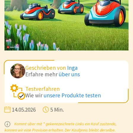
Geschrieben von
Inga
Erfahre mehr
über uns
Testverfahren
Wie wir
unsere Produkte testen
14.05.2026
5 Min.
Kommt über mit * gekennzeichnete Links ein Kauf zustande,
können wir eine Provision erhalten. Der Kaufpreis bleibt derselbe.