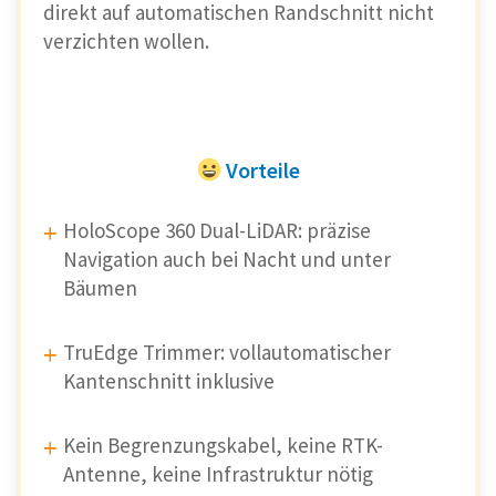
mühsame Verlegen eines Begrenzungskabels
direkt auf automatischen Randschnitt nicht
vollständig.
verzichten wollen.
Die
Ersteinrichtung über die App
ist schnell
erledigt – einfach die Grenzen digital
einzeichnen, fertig.
Vorteile
Praktisch für kleine Flächen, bei denen
sich Kabelverlegung oft
gar nicht
HoloScope 360 Dual-LiDAR: präzise
lohnt
. 📲
Navigation auch bei Nacht und unter
Bäumen
Der Goat Mäht auch verwinkelte
TruEdge Trimmer: vollautomatischer
Bereiche zuverlässig
Kantenschnitt inklusive
Durch seine
hochpräzise Navigation
bleibt
der Roboter auch in komplexeren
Kein Begrenzungskabel, keine RTK-
Gartenformen auf Kurs.
Antenne, keine Infrastruktur nötig