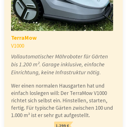
Vorteile
Kabellose Einrichtung
ohne
TerraMow
Begrenzungskabel – schnell und
V1000
unkompliziert
Vollautomatischer Mähroboter für Gärten
Automatische Kartierung
per App – kein
bis 1.200 m². Garage inklusive, einfache
manuelles Abfahren nötig
Einrichtung, keine Infrastruktur nötig.
Wer einen normalen Hausgarten hat und
RTK +
LiDAR
+ Kamera
→ extrem präzise
einfach loslegen will: Der TerraMow V1000
Navigation auch bei Schatten oder
richtet sich selbst ein. Hinstellen, starten,
schwieriger Umgebung
fertig. Für typische Gärten zwischen 100 und
1.000 m² ist er sehr gut aufgestellt.
Sehr gute Mähleistung
, auch bei höherem
Gras
1.299 €