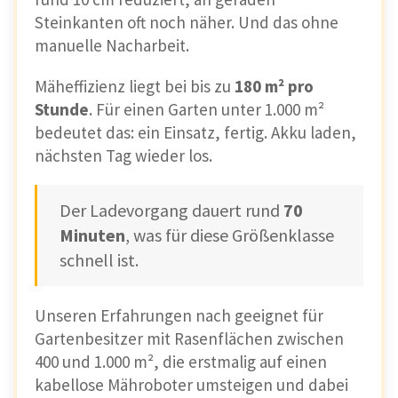
Hanglage.
Steinkanten oft noch näher. Und das ohne
Die
kompakte Breite von nur 40 cm
macht
manuelle Nacharbeit.
ihn extrem wendig, sodass er auch in engen
Passagen oder kleinen Bereichen mühelos
Mäheffizienz liegt bei bis zu
180 m² pro
navigiert.
Stunde
. Für einen Garten unter 1.000 m²
bedeutet das: ein Einsatz, fertig. Akku laden,
nächsten Tag wieder los.
Empfehlung: Besonders effizient auch
auf
Flächen zwischen 150 bis 600 m²
– ohne Kompromisse bei der Technik.
Der Ladevorgang dauert rund
70
🏡
Minuten
, was für diese Größenklasse
schnell ist.
Kein Begrenzungskabel, keine
Unseren Erfahrungen nach geeignet für
komplizierte Einrichtung
Gartenbesitzer mit Rasenflächen zwischen
Dank der Kombination aus
RTK-Modul,
400 und 1.000 m², die erstmalig auf einen
LiDAR-Scanner und Kamera
entfällt das
kabellose Mähroboter umsteigen und dabei