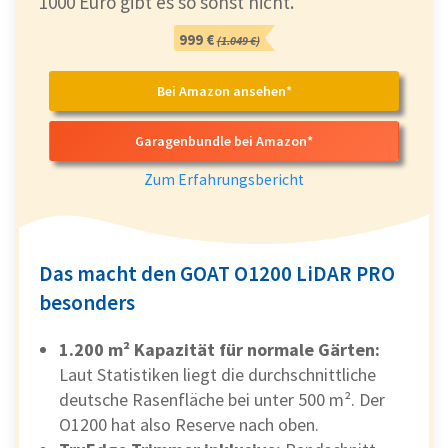
1000 Euro gibt es so sonst nicht.
GOAT 0800
RTK
999 €
(1.049 €)
Ein moderner Mähroboter, der kleine
Bei Amazon ansehen*
Gärten besonders komfortabel pflegt –
ganz ohne Begrenzungskabel und mit
Garagenbundle bei Amazon*
intuitiver App-Steuerung.
Zum Erfahrungsbericht
Der
Ecovacs GOAT O800 RTK
eignet sich
perfekt für kleine und verwinkelte Flächen
– durch seine kompakte Größe, kabellose
Das macht den GOAT O1200 LiDAR PRO
Installation und zuverlässige Navigation.
besonders
Ideal für alle, die
wenig Aufwand
und
viel
Präzision
auf kleiner Fläche wollen.
1.200 m² Kapazität für normale Gärten:
649 €
(699 €)
Laut Statistiken liegt die durchschnittliche
deutsche Rasenfläche bei unter 500 m². Der
Zum Angebot*
O1200 hat also Reserve nach oben.