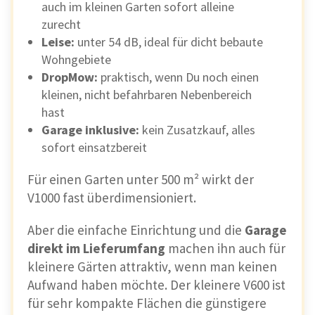
auch im kleinen Garten sofort alleine
zurecht
Leise:
unter 54 dB, ideal für dicht bebaute
Nachteile
Wohngebiete
DropMow:
praktisch, wenn Du noch einen
Kleine Hindernisse unter 10 cm
(z. B. Igel)
kleinen, nicht befahrbaren Nebenbereich
werden nicht zuverlässig erkannt
hast
Garage inklusive:
kein Zusatzkauf, alles
Kantenmähen nur dann optimal
, wenn
sofort einsatzbereit
manuell kartiert und Rand befahrbar ist
Für einen Garten unter 500 m² wirkt der
V1000 fast überdimensioniert.
RTK-Antenne braucht freie Sicht zum
Himmel
– nicht jeder Garten eignet sich
Aber die einfache Einrichtung und die
Garage
dafür
direkt im Lieferumfang
machen ihn auch für
kleinere Gärten attraktiv, wenn man keinen
Akku reicht nicht für große Flächen am
Aufwand haben möchte. Der kleinere V600 ist
Stück
– mäht in Etappen (was durch
für sehr kompakte Flächen die günstigere