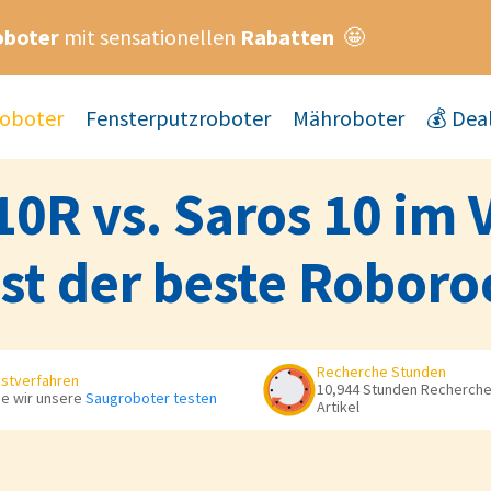
oboter
mit sensationellen
Rabatten
🤩
oboter
Fensterputzroboter
Mähroboter
💰 Dea
0R vs. Saros 10 im V
ist der beste Robor
Recherche Stunden
stverfahren
10,944 Stunden Recherche 
e wir unsere
Saugroboter testen
Artikel