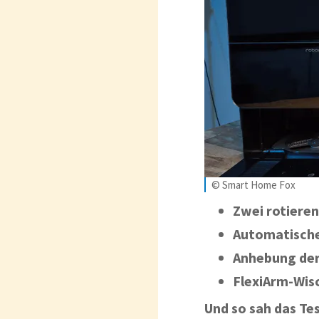
© Smart Home Fox
Zwei rotiere
Automatische
Anhebung der
FlexiArm-Wis
Und so sah das Te