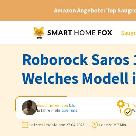
Amazon Angebote: Top Saugr
Saugr
Roborock Saros 1
Welches Modell 
Geschrieben von
Nils
Te
Erfahre mehr
über uns
Wi
Letztes Update am:
27.04.2025
Lesezeit:
7 Min.