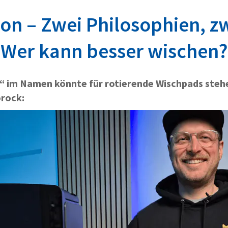
on – Zwei Philosophien, zw
Wer kann besser wischen?
“ im Namen könnte für rotierende Wischpads steh
orock: