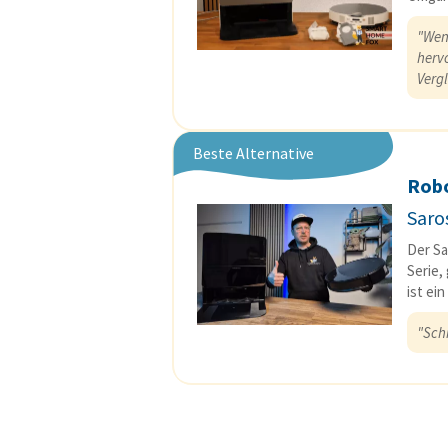
"Wen
herv
Verg
Beste Alternative
Rob
Saro
Der Sa
Serie,
ist ei
"Sch