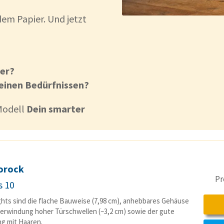
dem Papier. Und jetzt
ter?
Deinen Bedürfnissen?
Modell
Dein smarter
orock
Pr
s 10
ghts sind die flache Bauweise (7,98 cm), anhebbares Gehäuse
erwindung hoher Türschwellen (~3,2 cm) sowie der gute
g mit Haaren.