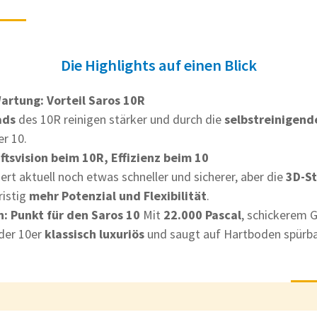
Die Highlights auf einen Blick
artung: Vorteil Saros 10R
ads
des 10R reinigen stärker und durch die
selbstreinigend
er 10.
ftsvision beim 10R, Effizienz beim 10
ert aktuell noch etwas schneller und sicherer, aber die
3D-St
ristig
mehr Potenzial und Flexibilität
.
n: Punkt für den Saros 10
Mit
22.000 Pascal
, schickerem 
 der 10er
klassisch luxuriös
und saugt auf Hartboden spürba