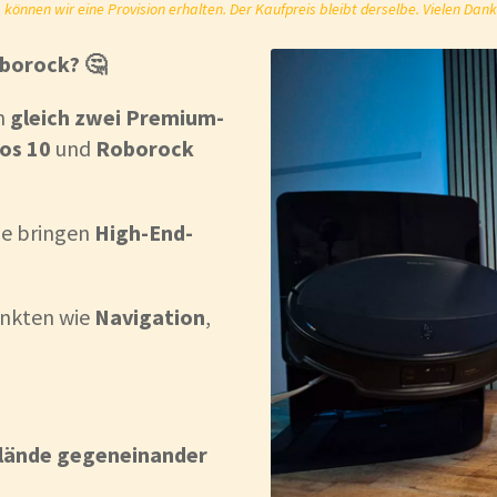
önnen wir eine Provision erhalten. Der Kaufpreis bleibt derselbe. Vielen Dank
borock? 🤔
nn
gleich zwei Premium-
os 10
und
Roborock
de bringen
High-End-
unkten wie
Navigation
,
elände gegeneinander