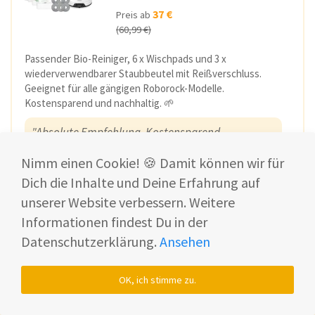
37 €
Preis ab
(60,99 €)
Passender Bio-Reiniger, 6 x Wischpads und 3 x
wiederverwendbarer Staubbeutel mit Reißverschluss.
Geeignet für alle gängigen Roborock-Modelle.
Kostensparend und nachhaltig. 🌱
"Absolute Empfehlung. Kostensparend,
nachhaltig und Made in Germany."
Nimm einen Cookie! 🍪 Damit können wir für
Dich die Inhalte und Deine Erfahrung auf
-10% mit SHF10*
unserer Website verbessern. Weitere
Informationen findest Du in der
Datenschutzerklärung.
Ansehen
OK, ich stimme zu.
Der Roborock Saros 20 im