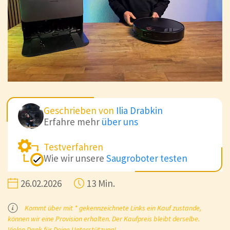
Geschrieben von
Ilia Drabkin
Erfahre mehr
über uns
Testverfahren
Wie wir unsere
Saugroboter testen
26.02.2026
13 Min.
Kommt über mit * gekennzeichnete Links ein Kauf zustande,
können wir eine Provision erhalten. Der Kaufpreis bleibt derselbe.
Vielen Dank für Deine Unterstützung!