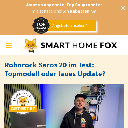
Amazon Angebote: Top Saugroboter
mit sensationellen
Rabatten
🤩
Angebote ansehen*
Toggle
navigation
Roborock Saros 20 im Test:
Topmodell oder laues Update?