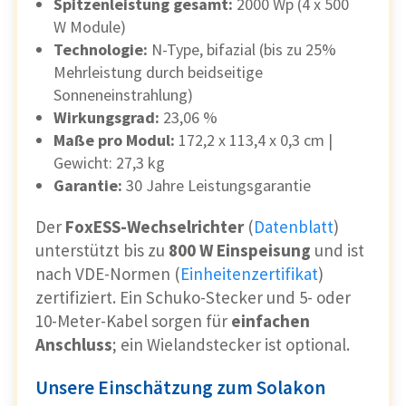
Spitzenleistung gesamt:
2000 Wp (4 x 500
W Module)
Technologie:
N-Type, bifazial (bis zu 25%
Mehrleistung durch beidseitige
Sonneneinstrahlung)
Wirkungsgrad:
23,06 %
Maße pro Modul:
172,2 x 113,4 x 0,3 cm |
Gewicht: 27,3 kg
Garantie:
30 Jahre Leistungsgarantie
Der
FoxESS-Wechselrichter
(
Datenblatt
)
unterstützt bis zu
800 W Einspeisung
und ist
nach VDE-Normen (
E
inheitenzertifikat
)
zertifiziert. Ein Schuko-Stecker und 5- oder
10-Meter-Kabel sorgen für
einfachen
Anschluss
; ein Wielandstecker ist optional.
Unsere Einschätzung zum Solakon