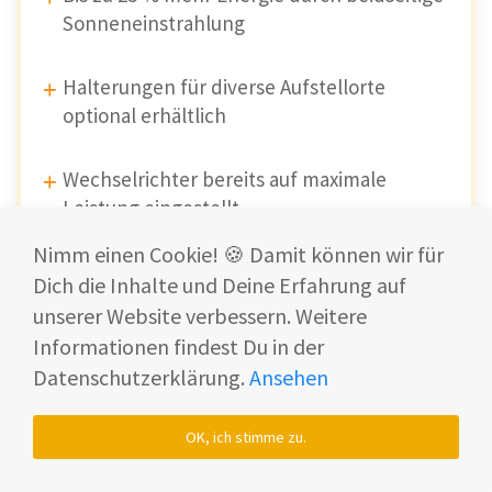
Sonneneinstrahlung
Halterungen für diverse Aufstellorte
optional erhältlich
Wechselrichter bereits auf maximale
Leistung eingestellt
Nimm einen Cookie! 🍪 Damit können wir für
Optimal in Kombination mit
Dich die Inhalte und Deine Erfahrung auf
Batteriespeicher nutzbar
unserer Website verbessern. Weitere
Informationen findest Du in der
Datenschutzerklärung.
Ansehen
Nachteile
Bei vier Modulen erfolgt das Tracking nur
OK, ich stimme zu.
paarweise