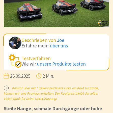
Geschrieben von
Joe
Erfahre mehr
über uns
Testverfahren
Wie wir
unsere Produkte testen
26.09.2025
2 Min.
Kommt über mit * gekennzeichnete Links ein Kauf zustande,
können wir eine Provision erhalten. Der Kaufpreis bleibt derselbe.
Vielen Dank für Deine Unterstützung!
Steile Hänge, schmale Durchgänge oder hohe