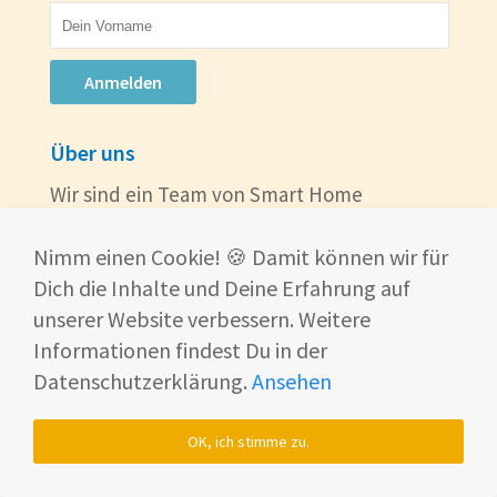
Anmelden
Über uns
Wir sind ein Team von Smart Home
begeisterten und testen für Dich die besten
und beliebtesten Smart Home Produkte.
Nimm einen Cookie! 🍪 Damit können wir für
Unsere Mission ist es Dir eine unabhängige
Dich die Inhalte und Deine Erfahrung auf
und bestmögliche Beratung zu liefern.
unserer Website verbessern. Weitere
Informationen findest Du in der
Ilia Drabkin (TÜV Rheinland zertifiziert |
Datenschutzerklärung.
Ansehen
Fachberater Smart Home):
OK, ich stimme zu.