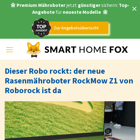
🌼 Premium Mähroboter
jetzt
günstiger
sichern:
Top-
Angebote
für
neueste Modelle
🌼
Zur Angebotsübersicht
Toggle
navigation
Dieser Robo rockt: der neue
Rasenmähroboter RockMow Z1 von
Roborock ist da