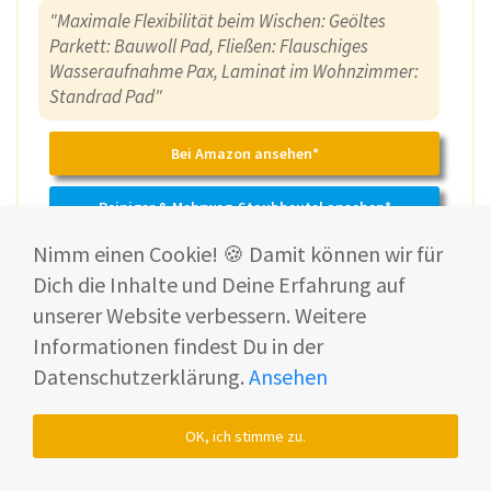
"Maximale Flexibilität beim Wischen: Geöltes
Parkett: Bauwoll Pad, Fließen: Flauschiges
Wasseraufnahme Pax, Laminat im Wohnzimmer:
Standrad Pad"
Bei Amazon ansehen*
Reiniger & Mehrweg-Staubbeutel ansehen*
Zum Erfahrungsbericht
Nimm einen Cookie! 🍪 Damit können wir für
Dich die Inhalte und Deine Erfahrung auf
unserer Website verbessern. Weitere
Für sensiblere Böden
Informationen findest Du in der
Datenschutzerklärung.
Ansehen
Dreame
Aqua10 Ultra
OK, ich stimme zu.
Track
1.499 €
Preis ab