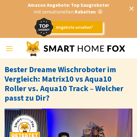
Amazon Angebote: Top Saugroboter
mit sensationellen
Rabatten
🤩
Angebote ansehen*
Toggle
navigation
Bester Dreame Wischroboter im
Vergleich: Matrix10 vs Aqua10
Roller vs. Aqua10 Track – Welcher
passt zu Dir?