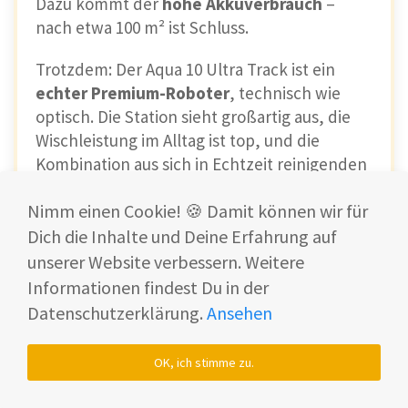
Dazu kommt der
hohe Akkuverbrauch
–
nach etwa 100 m² ist Schluss.
Trotzdem: Der Aqua 10 Ultra Track ist ein
echter Premium-Roboter
, technisch wie
optisch. Die Station sieht großartig aus, die
Wischleistung im Alltag ist top, und die
Kombination aus sich in Echtzeit reinigenden
Track-Mopp
, starker Kletterleistung
und
Nimm einen Cookie! 🍪 Damit können wir für
unter 10 cm Bauhöhe
ist aktuell nahezu
einzigartig.
Dich die Inhalte und Deine Erfahrung auf
unserer Website verbessern. Weitere
Für wen ist der Aqua 10 Ultra Track geeignet?
Informationen findest Du in der
Datenschutzerklärung.
Ansehen
Vor allem, wenn du einen sensiblen Boden
daheim hast, dann ist der Aqua 10 Track für
OK, ich stimme zu.
dich interessant. Das Modell vereint
eine
gute Wischleistung
(Echtzeitreinigung des