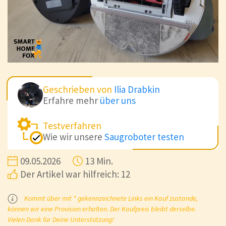
Geschrieben von
Ilia Drabkin
Erfahre mehr
über uns
Testverfahren
Wie wir unsere
Saugroboter testen
09.05.2026
13 Min.
Der Artikel war hilfreich: 12
Kommt über mit * gekennzeichnete Links ein Kauf zustande,
können wir eine Provision erhalten. Der Kaufpreis bleibt derselbe.
Vielen Dank für Deine Unterstützung!