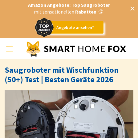
Amazon Angebote: Top Saugroboter
mit sensationellen
Rabatten
🤩
Angebote ansehen*
Toggle
navigation
Saugroboter mit Wischfunktion
(50+) Test | Besten Geräte 2026