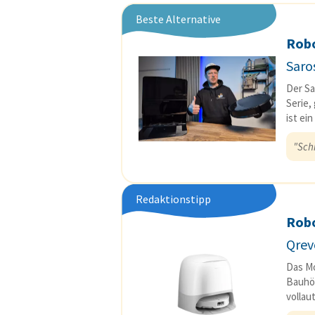
Beste Alternative
Rob
Saro
Der Sa
Serie,
ist ei
"Sch
Redaktionstipp
Rob
Qrev
Das Mo
Bauhöh
vollau