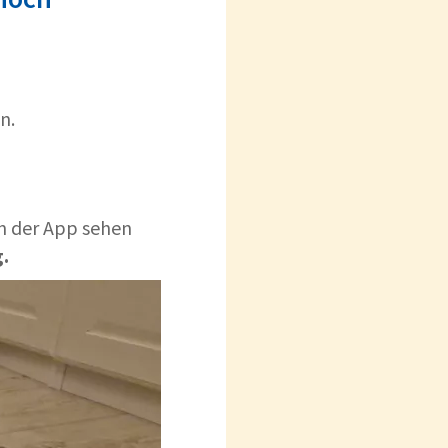
n.
in der App sehen
.