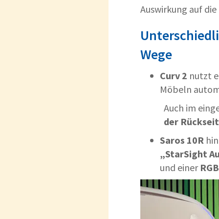
Auswirkung auf die
Unterschiedl
Wege
Curv 2
nutzt 
Möbeln autom
Auch im einge
der Rückseit
Saros 10R
hin
„StarSight A
und einer
RGB