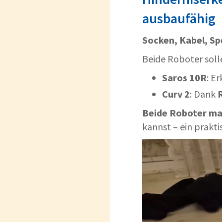
ausbaufähig
Socken, Kabel, Sp
Beide Roboter soll
Saros 10R
: E
Curv 2
: Dank
Beide Roboter ma
kannst – ein prakt