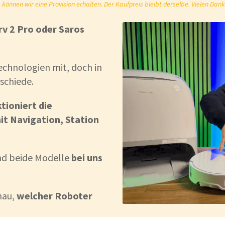
önnen wir eine Provision erhalten. Der Kaufpreis bleibt derselbe. Vielen Dank
v 2 Pro oder Saros
chnologien mit, doch in
schiede.
tioniert die
mit Navigation, Station
und beide Modelle
bei uns
nau,
welcher Roboter