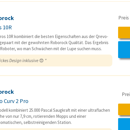
orock
Preis
s 10R
ros 10R kombiniert die besten Eigenschaften aus der Qrevo-
 gepaart mit der gewohnten Roborock Qualität. Das Ergebnis
n Roboter, wo man Schwächen mit der Lupe suchen muss.
ickes Design inklusive
😍
"
orock
Pre
o Curv 2 Pro
dell kombiniert 25.000 Pascal Saugkraft mit einer ultraflachen
e von nur 7,9 cm, rotierenden Mopps und einer
tomatischen, selbstreinigenden Station.