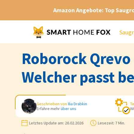
Amazon Angebote: Top Saugr
Saugr
Roborock Qrevo C
Welcher passt be
Geschrieben von
Ilia Drabkin
Te
Erfahre mehr
über uns
Wi
Letztes Update am:
26.02.2026
Lesezeit:
7 Min.