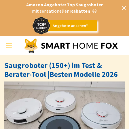
Amazon Angebote: Top Saugroboter
mit sensationellen
Rabatten
🤩
Angebote ansehen*
Toggle
navigation
Saugroboter (150+) im Test &
Berater-Tool |Besten Modelle 2026