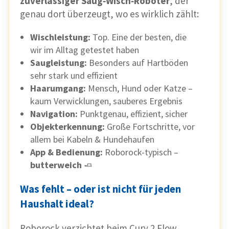
zuverlässiger Saug‑Wisch‑Roboter
, der
genau dort überzeugt, wo es wirklich zählt:
Wischleistung:
Top. Eine der besten, die
wir im Alltag getestet haben
Saugleistung:
Besonders auf Hartböden
sehr stark und effizient
Haarumgang:
Mensch, Hund oder Katze –
kaum Verwicklungen, sauberes Ergebnis
Navigation:
Punktgenau, effizient, sicher
Objekterkennung:
Große Fortschritte, vor
allem bei Kabeln & Hundehaufen
App & Bedienung:
Roborock-typisch –
butterweich
🧈
Was fehlt – oder ist nicht für jeden
Haushalt ideal?
Roborock verzichtet beim Curv 2 Flow