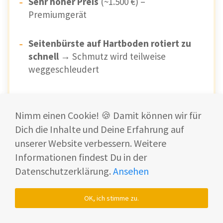
Sehr hoher Preis
(~1.500 €) –
Premiumgerät
Seitenbürste auf Hartboden rotiert zu
schnell
→ Schmutz wird teilweise
weggeschleudert
Flüssigkeitserkennung (Beta)
→
funktioniert nur zuverlässig bei dunklen
Nimm einen Cookie! 🍪 Damit können wir für
Flüssigkeiten
Dich die Inhalte und Deine Erfahrung auf
unserer Website verbessern. Weitere
Walzentrocknung dauert lange
(4–6
Informationen findest Du in der
Stunden, andere schaffen 2h)
Datenschutzerklärung.
Ansehen
Station-Wanne nicht komplett
OK, ich stimme zu.
herausnehmbar
→ gelegentlich manuelles
Putzen nötig