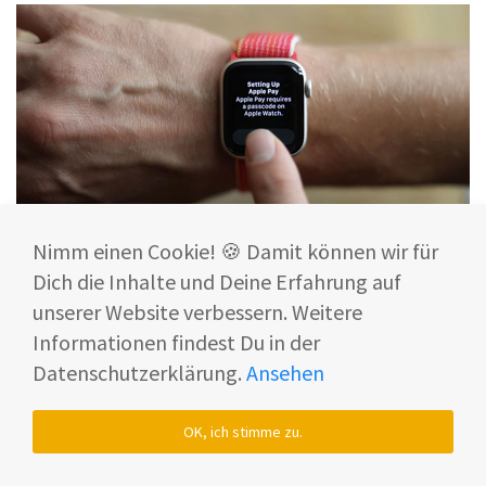
Nimm einen Cookie! 🍪 Damit können wir für
Dich die Inhalte und Deine Erfahrung auf
unserer Website verbessern. Weitere
Informationen findest Du in der
Immer dabei: Dein Siri Sprachassistent
Datenschutzerklärung.
Ansehen
Mit Deiner Apple Watch SE hast Du
Apples
Sprachassistenten Siri
ab jetzt immer mit dabei!
OK, ich stimme zu.
Ein einfaches “Hey Siri” genügt und Du kannst