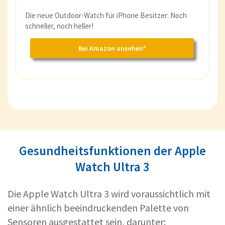
eine willkommene Verbesserung gegenüber
Die neue Outdoor-Watch für iPhone Besitzer: Noch
den aktuellen 3000 Nits.
schneller, noch heller!
Die mögliche Ablösung von OLED durch
Bei Amazon ansehen*
MicroLED in der Apple Watch Ultra 3 könnte
nicht nur
die visuelle Qualität
verbessern,
sondern auch zu einer
dünneren und
effizienteren Bauweise
führen, was
letztendlich den Tragekomfort und die
Benutzererfahrung steigern würde.
Der interne Speicher wird voraussichtlich je
Gesundheitsfunktionen der Apple
nach Version zwischen 32 GB (Standard) und
Watch Ultra 3
64 GB (Erweiterte Version) betragen.
Die Apple Watch Ultra 3 wird voraussichtlich mit
einer ähnlich beeindruckenden Palette von
Sensoren ausgestattet sein, darunter: