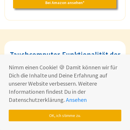
Bei Amazon ansehen*
Tauchcomputer-Funktionalität der
Apple Watch Ultra 3: Perfekte
Nimm einen Cookie! 🍪 Damit können wir für
Kombination von Technologie und
Dich die Inhalte und Deine Erfahrung auf
Sicherheit
unserer Website verbessern. Weitere
Informationen findest Du in der
Die Apple Watch Ultra 3 setzt die bewährte
Datenschutzerklärung.
Ansehen
Funktion als
Tauchcomputer
fort, die bereits
bei der Vorgängerversion, der Ultra 2,
OK, ich stimme zu.
etabliert wurde.