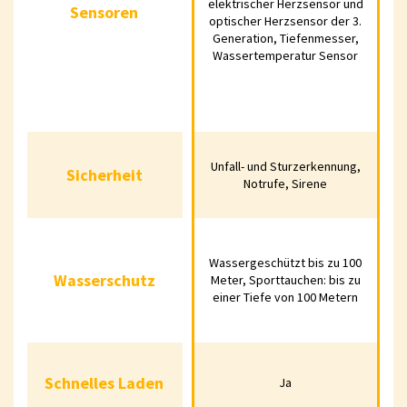
elektrischer Herzsensor und
Sensoren
optischer
optisc
optischer Herzsensor der 3.
Herzsensor der 3.
Herzsensor
Generation, Tiefenmesser,
Wassertemperatur Sensor
Generation,
Generat
Tiefenmesser,
Tiefenme
Wassertemperatur
Wassertem
Sensor
Sens
Sicherheit
Unfall- und
Unfall-
Unfall- und Sturzerkennung,
Sicherheit
Sturzerkennung,
Sturzerke
Notrufe, Sirene
Notrufe, Sirene
Notrufe, 
Wasserschutz
Wassergeschützt
Wasserges
Wassergeschützt bis zu 100
bis zu 100 Meter,
bis zu 100
Wasserschutz
Meter, Sporttauchen: bis zu
Sporttauchen: bis
Sporttauch
einer Tiefe von 100 Metern
zu einer Tiefe von
zu einer Ti
100 Metern
100 Met
Schnelles Laden
Ja
Ja
Schnelles Laden
Ja