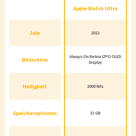
Apple Watch Ultra
Apple Watc
Apple Watch Ultra
2
Jahr
2022
2023
Jahr
2022
Bildschirm
Always-On Retina
Always-On 
Always-On Retina LTPO OLED
Bildschirm
LTPO OLED Display
LTPO OLED 
Display
Helligkeit
2000 Nits
3000 N
Helligkeit
2000 Nits
Speicheroptionen
32 GB
64 G
Speicheroptionen
32 GB
Dual-Frequenz
Dual-Fre