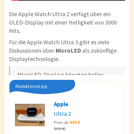
Die Apple Watch Ultra 2 verfügt über ein
OLED-Display mit einer Helligkeit von 3000
Nits.
Für die Apple Watch Ultra 3 gibt es viele
Diskussionen über
MicroLED
als zukünftige
Displaytechnologie.
MicroLED-Displays könnten heller,
dünner und kostengünstiger in der
Redaktionstipp
Herstellung sein als OLEDs.
Apple
Es wäre daher sehr erfreulich, ein MicroLED-
Ultra 2
Display in der Apple Watch Ultra 3 zu sehen.
639 €
Preis ab
Was die Bildschirmhelligkeit betrifft, so wäre
(899 €)
ein Sprung auf
4000
oder sogar
5000 Nits