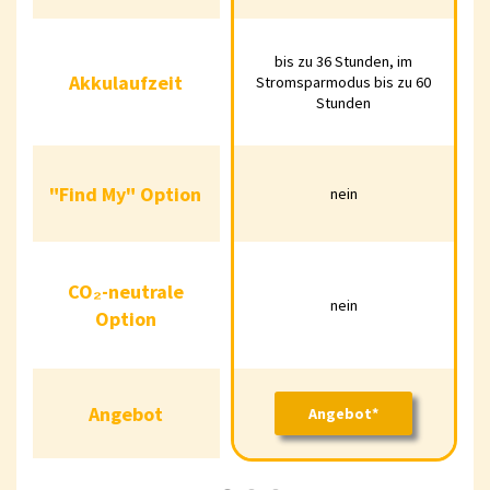
Akkulaufzeit
bis zu 36 Stunden,
bis zu 36 S
bis zu 36 Stunden, im
Akkulaufzeit
im
im
Stromsparmodus bis zu 60
Stunden
Stromsparmodus
Stromspa
bis zu 60 Stunden
bis zu 72 
"Find My" Option
nein
nein
"Find My" Option
nein
CO₂-neutrale
nein
teilweise
CO₂-neutrale
nein
neutr
Option
Option
Angebot
Angebot*
Angebot
Angebot*
Angeb