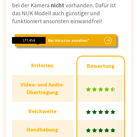
bei der Kamera
nicht
vorhanden. Dafür ist
das NUK Modell auch günstiger und
funktioniert ansonsten einwandfrei!
Bei Amazon ansehen*
177,45 €
Kriterien
Kriterien
Bewertung
Bewertung
Video- und Audio-
Video- und Audio-
Übertragung
Übertragung
Reichweite
Reichweite
Handhabung
Handhabung