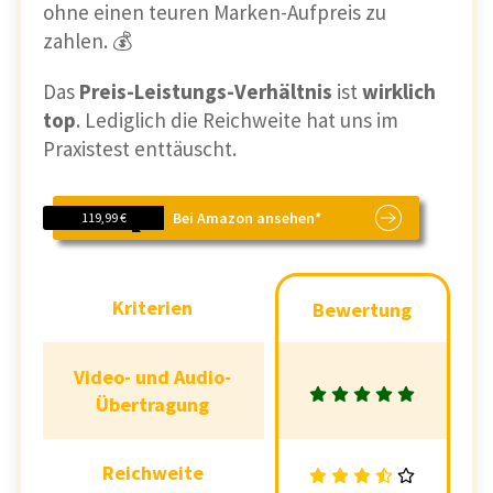
ohne einen teuren Marken-Aufpreis zu
zahlen. 💰
Das
Preis-Leistungs-Verhältnis
ist
wirklich
top
. Lediglich die Reichweite hat uns im
Praxistest enttäuscht.
Bei Amazon ansehen*
119,99 €
Kriterien
Kriterien
Bewertung
Bewertung
Video- und Audio-
Video- und Audio-
Übertragung
Übertragung
Reichweite
Reichweite