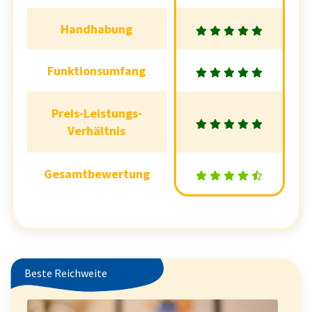
Handhabung
Handhabung
Funktionsumfang
Funktionsumfang
Preis-Leistungs-
Preis-Leistungs-
Verhältnis
Verhältnis
Gesamtbewertung
Gesamtbewertung
Beste Reichweite