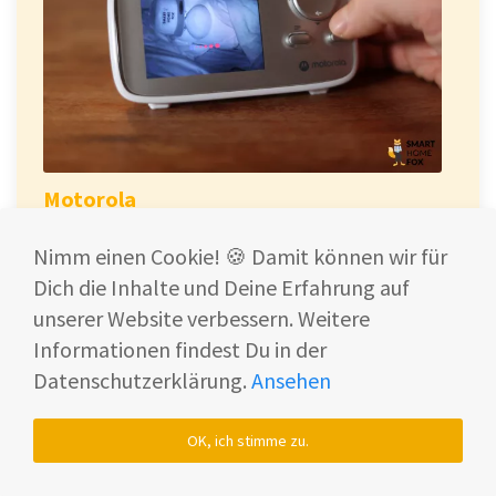
Motorola
MBP 482
Nimm einen Cookie! 🍪 Damit können wir für
Video-
Dich die Inhalte und Deine Erfahrung auf
Babyphone
unserer Website verbessern. Weitere
Preisgünstiges Video-Babyphone mit
Informationen findest Du in der
einfacher Bedienung. Stabiles Signal auch
Datenschutzerklärung.
Ansehen
bei größerer Entfernung zwischen Kamera
und Elterneinheit.
OK, ich stimme zu.
Das Motorola Babyphone mit Kamera sendet