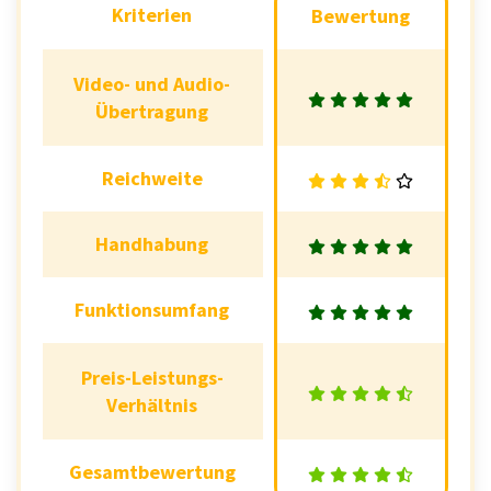
Kriterien
Kriterien
Bewertung
Bewertung
Video- und Audio-
Video- und Audio-
Übertragung
Übertragung
Reichweite
Reichweite
Handhabung
Handhabung
Funktionsumfang
Funktionsumfang
Preis-Leistungs-
Preis-Leistungs-
Verhältnis
Verhältnis
Gesamtbewertung
Gesamtbewertung