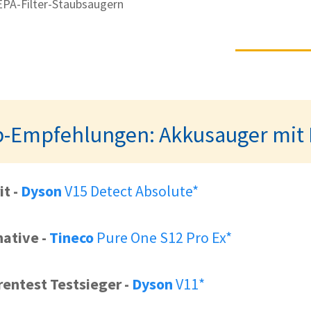
PA-Filter-Staubsaugern
werk Kobold VK7
eistungsstärker als der Vorgänger VB100. Dazu si
n kann, wird mit dem Allzwecksauger seinen Spaß h
-Empfehlungen: Akkusauger mit 
tag finden.
Kobold VK7 ansehen*
it
-
Dyson
V15 Detect Absolute*
native
-
Tineco
Pure One S12 Pro Ex*
Nachteile
rentest Testsieger
-
Dyson
V11*