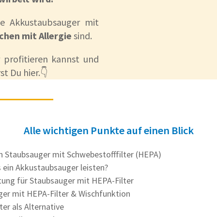
ne Akkustaubsauger mit
chen mit Allergie
sind.
profitieren kannst und
t Du hier.👇
Alle wichtigen Punkte auf einen Blick
 smarter denn je 👇
n Staubsauger mit Schwebestofffilter (HEPA)
ahr: Der neue Vorwerk Kobold VK7 hat jetzt einige 
ein Akkustaubsauger leisten?
ung für Staubsauger mit HEPA-Filter
er mit HEPA-Filter & Wischfunktion
st die
MyKobold App
: Nicht nötig, aber nice to have.
er als Alternative
splay
auf der Vorderseite: Ein Designupgrade