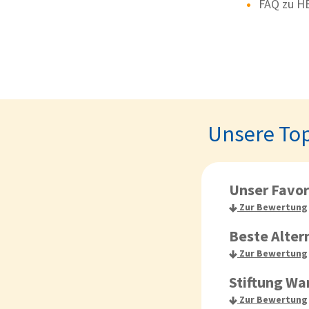
FAQ zu HE
Fazit zum Vor
Smarter und auch l
todschick aus. 💀👗
Wer es sich leiste
Unsere Top
Erleichterung im All
Unser Favor
Zur Bewertung
Beste Alter
Zur Bewertung
Vorteile
Stiftung Wa
Zur Bewertung