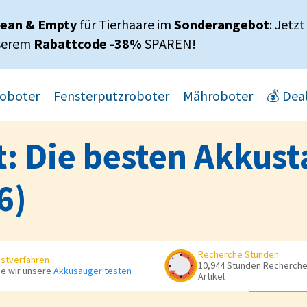
lean & Empty
für Tierhaare im
Sonderangebot
: Jetzt
serem
Rabattcode -38%
SPAREN!
oboter
Fensterputzroboter
Mähroboter
💰 Dea
t: Die besten Akkus
6)
iel:
Recherche Stunden
stverfahren
reinigungsset
10,944 Stunden Recherche 
e wir unsere
Akkusauger testen
Artikel
rset
atz
SP7