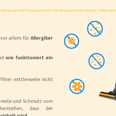
önnen wir eine Provision erhalten. Der Kaufpreis bleibt derselbe. Vielen Dank
SP7…
eser Stelle nochmal
besonders
hervorheben
. Denn 
orgt für spürbar mehr Sauberkeit auf Deinen Hartböde
vor allem für
Allergiker
und
wie funktioniert ein
ilter mittlerweile nicht
ubreste und Schmutz vom
erstellen, dass der
irbelt wird.