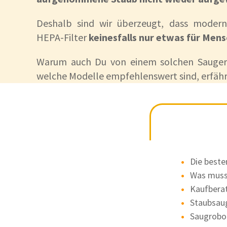
Deshalb sind wir überzeugt, dass moder
HEPA-Filter
keinesfalls nur etwas für Mens
Warum auch Du von einem solchen Sauger 
welche Modelle empfehlenswert sind, erfährs
Vorwerk: Jetzt
Die beste
Unglaublich, aber w
Was muss 
bekommen:
Kaufberat
Staubsaug
Da wäre zunäch
Saugrobot
Ein
schickes Di