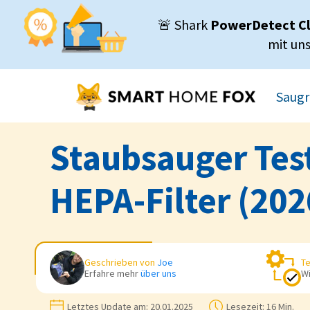
🚨 Shark
PowerDetect C
mit un
Saugr
Staubsauger Tes
HEPA-Filter (202
Da gibt es zum Beisp
Geschrieben von
Joe
Te
Das
Matratzen
Erfahre mehr
über uns
Wi
Das
Handwerke
Den
Wischaufs
Letztes Update am:
20.01.2025
Lesezeit:
16 Min.