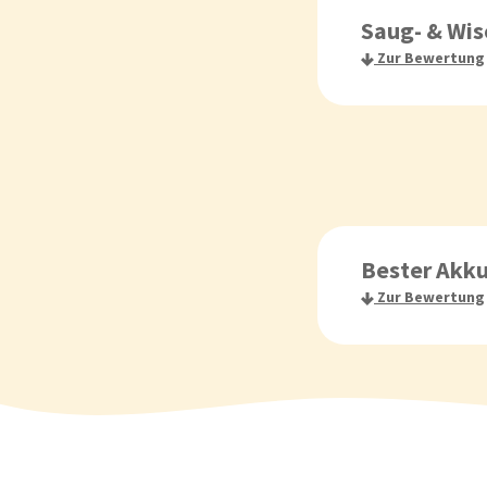
Sehr gutes Reinig
Saug- & Wis
Alltagstest
Zur Bewertung
Super flexibel: Se
Sehr flach - komm
Sehr gute Reinigu
Kanten
Bester Akku
Zur Bewertung
Hohe Qualität
Gut für Allergiker
Boost Modus