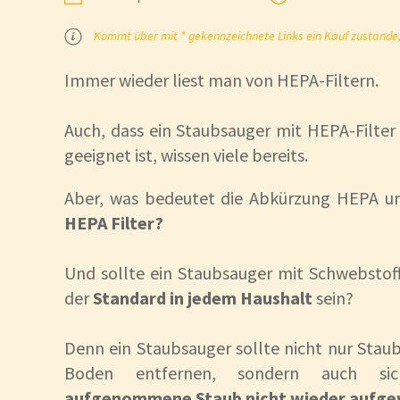
Kommt über mit * gekennzeichnete Links ein Kauf zustande, k
Den Wischaufsatz 
Immer wieder liest man von HEPA-Filtern.
…möchten wir an di
wirklich Spaß und s
Auch, dass ein Staubsauger mit HEPA-Filter 
geeignet ist, wissen viele bereits.
Aber, was bedeutet die Abkürzung HEPA 
HEPA Filter?
Und sollte ein Staubsauger mit Schwebstofff
der
Standard in jedem Haushalt
sein?
Denn ein Staubsauger sollte nicht nur Sta
Boden entfernen, sondern auch sich
aufgenommene Staub nicht wieder aufgew