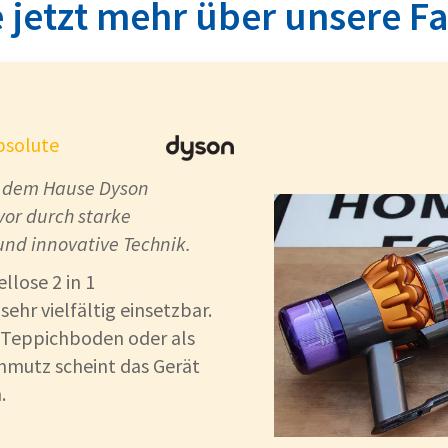
 jetzt mehr über unsere F
ger einsetzbar
bsolute
s dem Hause Dyson
vor durch starke
und innovative Technik.
llose 2 in 1
ehr vielfältig einsetzbar.
 Teppichboden oder als
hmutz scheint das Gerät
.