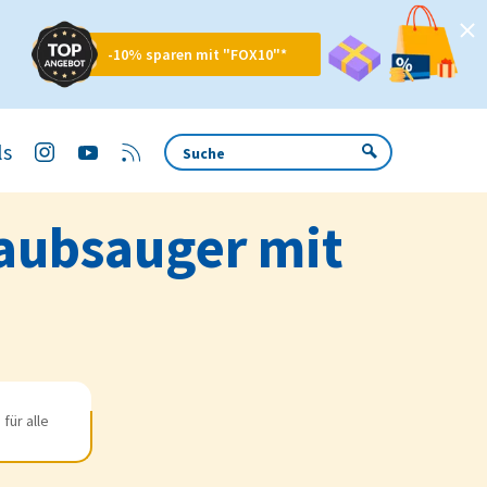
-10% sparen mit "FOX10"*
ls
taubsauger mit
für alle