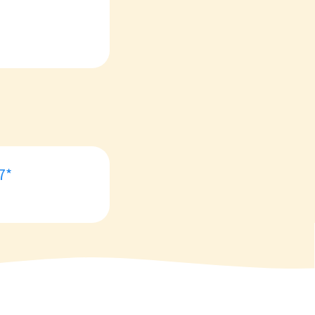
“Schmutzbergen”
7*