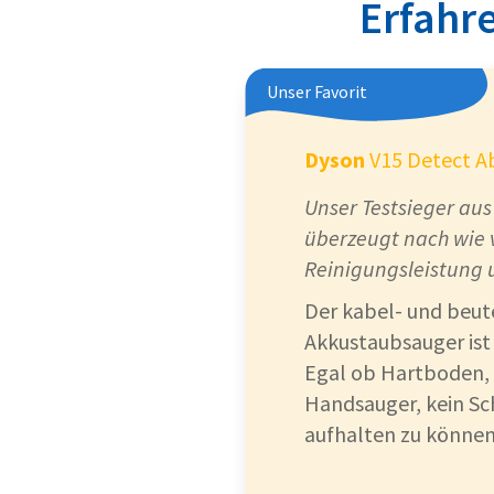
Erfahre
Auch als Wischsau
(SPB100)
Unser Favorit
Sieht schick aus
Dyson
V15 Detect A
Unser Testsieger au
überzeugt nach wie 
Reinigungsleistung 
Der kabel- und beute
Akkustaubsauger ist s
Egal ob Hartboden,
Handsauger, kein Sc
aufhalten zu können