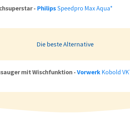
ungsergebnis im
Hochpreisig
chsuperstar
-
Philips
Speedpro Max Aqua*
Schwierigkeiten bei 
hr viel Zubehör
Die beste Alternative
t gut unter Möbel
ng an Ecken und
sauger mit Wischfunktion
-
Vorwerk
Kobold VK