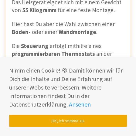
Das Heizgerät eignet sich mit einem Gewicht
von
55 Kilogramm
für eine feste Montage.
Hier hast Du aber die Wahl zwischen einer
Boden-
oder einer
Wandmontage
.
Die
Steuerung
erfolgt mithilfe eines
programmierbaren Thermostats
an der
Heizung. Du kannst das Gerät aber auch über
eine
kostenlose App
steuern.
Nimm einen Cookie! 🍪 Damit können wir für
Dich die Inhalte und Deine Erfahrung auf
Die Heizung ist mit
vier
unserer Website verbessern. Weitere
Sicherheitsfunktionen
ausgestattet.
Informationen findest Du in der
Datenschutzerklärung.
Ansehen
Überhitzungsschutz
Kindersicherung
Tastensperre
OK, ich stimme zu.
Frostschutz