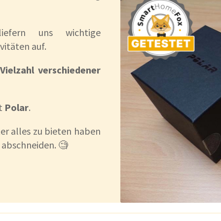
iefern uns wichtige
vitäten auf.
e
Vielzahl verschiedener
st
Polar
.
er alles zu bieten haben
 abschneiden. 🧐