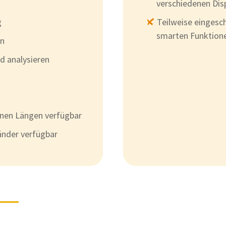
verschiedenen Disp
g
Teilweise einges
smarten Funktion
en
d analysieren
enen Längen verfügbar
änder verfügbar