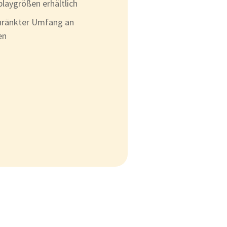
laygrößen erhältlich
chränkter Umfang an
en