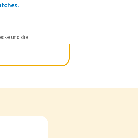
atches.
.
ecke und die