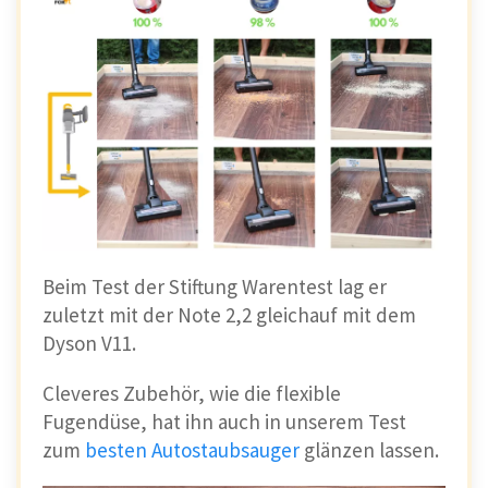
aber zum Shark:
Die Flossen des Shark sind quasi die Bürste
und diese Bürste hat eine wirklich
einzigartige
Technologie
. Sie hat direkt
beide Rollen - eine für den Hartboden und
eine für den Teppichboden - integriert. 🦈
Beim Test der Stiftung Warentest lag er
zuletzt mit der Note 2,2 gleichauf mit dem
Dyson V11.
Cleveres Zubehör, wie die flexible
Fugendüse, hat ihn auch in unserem Test
zum
besten Autostaubsauger
glänzen lassen.