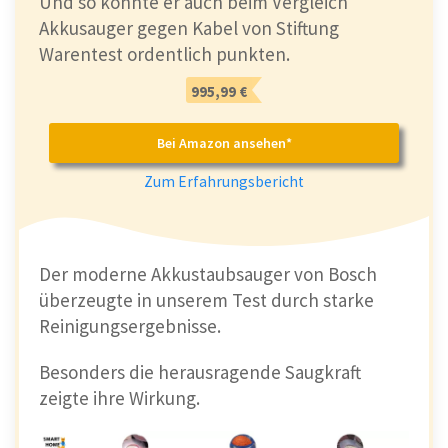
Und so konnte er auch beim Vergleich
Akkusauger gegen Kabel von Stiftung
Warentest ordentlich punkten.
995,99 €
Bei Amazon ansehen*
Zum Erfahrungsbericht
Reinigungsleistung auf hartem Boden
Das
schaffen
wirklich
nicht
viele
und das
macht den Shark Stratos zu einem
echten
Der moderne Akkustaubsauger von Bosch
Geheimtipp
. 🤫
überzeugte in unserem Test durch starke
Reinigungsergebnisse.
Die Power Fin Technology - die
Besonders die herausragende Saugkraft
Bodendüse mit zwei Walzen
zeigte ihre Wirkung.
Verrückter Name für einen Aufsatz, passt