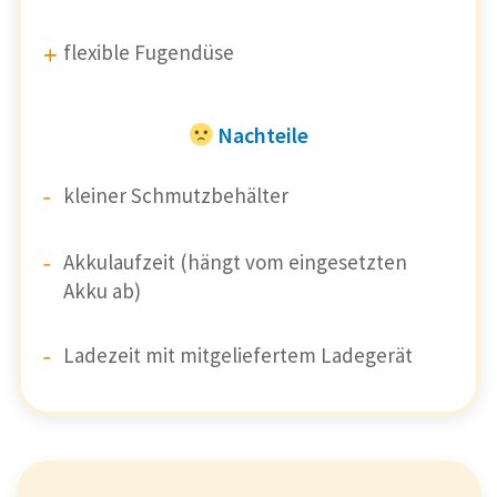
Arbeitserleichterung
im
Alltag
sein.
flexible Fugendüse
-10% mit FOX10*
Nachteile
kleiner Schmutzbehälter
Vorteile
Akkulaufzeit (hängt vom eingesetzten
Akku ab)
Starke Reinigungsleistung
Ladezeit mit mitgeliefertem Ladegerät
Starke Saugkraft
Hohe Qualität