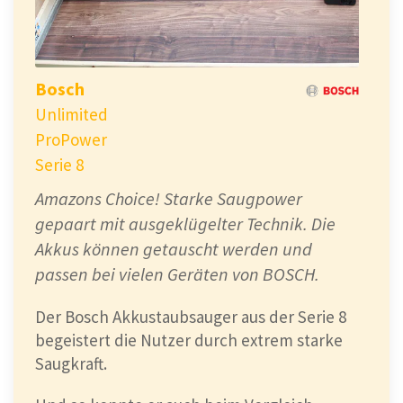
In
Deutschland
recht
unbekannt
, doch in
den
Staaten
und auf der
Insel
schon
seit
langem
ganz
oben
dabei
. 🇩🇪 🇺🇸 🏴󠁧󠁢󠁥󠁮󠁧󠁿
Bosch
Shark ist bei uns ein echter
Geheimtipp
!
Unlimited
Warum? Das erfährst Du hier. 👇
ProPower
Serie 8
Herausragende Reinigungsleistung des
Shark
Amazons Choice! Starke Saugpower
gepaart mit ausgeklügelter Technik. Die
Egal ob
Ecken
,
Kanten
, ob
Teppiche
oder
Akkus können getauscht werden und
Hartböden…
passen bei vielen Geräten von BOSCH.
Der Shark Stratos hat in unserem Test alles
Der Bosch Akkustaubsauger aus der Serie 8
sauber
bekommen. 💪
begeistert die Nutzer durch extrem starke
Saugkraft.