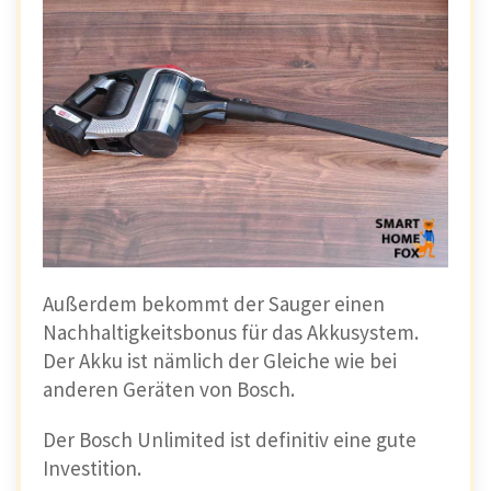
Das
funktioniert
wirklich
einwandfrei
und
der Clou:
Du musst die
Bürste
deshalb
nicht
wechseln
! 💃
Automatische Saugstufenanpassung -
Auto IQ
Yes, Du hast richtig gehört:
Außerdem bekommt der Sauger einen
Der Stratos passt seine
Saugkraft
Nachhaltigkeitsbonus für das Akkusystem.
automatisch
der
Verschmutzung
und der
Der Akku ist nämlich der Gleiche wie bei
Bodenart
an.
anderen Geräten von Bosch.
Das
spart
Akku
und
erhöht
die
Sauberkeit
.
Der Bosch Unlimited ist definitiv eine gute
💪
Investition.