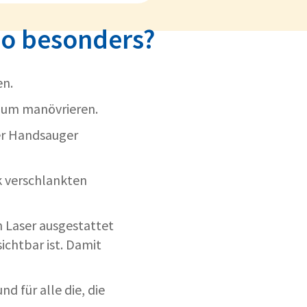
so besonders?
en.
Raum manövrieren.
her Handsauger
k verschlankten
n Laser ausgestattet
sichtbar ist. Damit
d für alle die, die