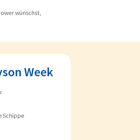
Power wünschst,
Dyson Week
:
e Schippe