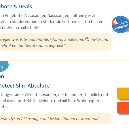
bote & Deals
n Angebote: Akkusauger, Nasssauger, Luftreiniger &
yler in Sondereditionen stark reduziert und mit limitierten
 Zubehör erhältlich 🤩.
tsieger wie: V15s Subamrine, V15, V8, Supersonic
😍,
HP09 und
 mehr Premium-Geräte zum Tiefpreis! "
en
on
Detect Slim Absolute
istungsstarker Akkustaubsauger, der besonders handlich und
 und damit perfekt für kleinere und mittlere Wohnungen
et ist.
 erste Dyson-Akkusauger mit feststellbarem Powerknopf."