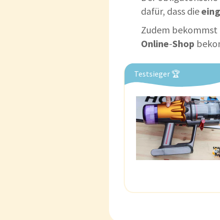
dafür, dass die
ein
Zudem bekommst 
Online
-
Shop
bekom
Testsieger 🏆