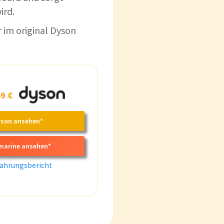
ird.
r im original Dyson
9 €
yson ansehen*
marine ansehen*
ahrungsbericht