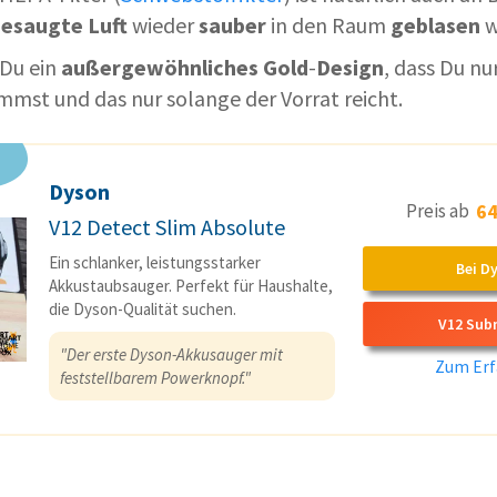
gesaugte
Luft
wieder
sauber
in den Raum
geblasen
w
Du ein
außergewöhnliches
Gold
-
Design
, dass Du nu
mst und das nur solange der Vorrat reicht.
Dyson
Preis ab
64
V12 Detect Slim Absolute
Ein schlanker, leistungsstarker
Bei D
Akkustaubsauger. Perfekt für Haushalte,
die Dyson-Qualität suchen.
V12 Sub
"Der erste Dyson-Akkusauger mit
Zum Erf
feststellbarem Powerknopf."