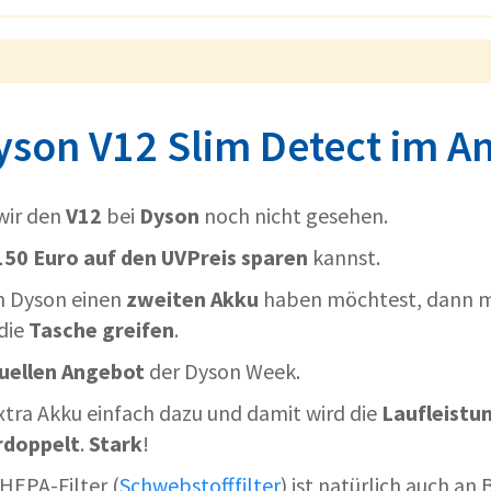
yson V12 Slim Detect im A
wir den
V12
bei
Dyson
noch nicht gesehen.
150 Euro auf den UVPreis sparen
kannst.
n Dyson einen
zweiten Akku
haben möchtest, dann m
die
Tasche
greifen
.
uellen
Angebot
der Dyson Week.
extra Akku einfach dazu und damit wird die
Laufleistu
rdoppelt
.
Stark
!
HEPA-Filter (
Schwebstofffilter
) ist natürlich auch an