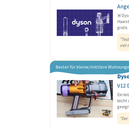
Ange
🚨Dyso
Haarst
gratis
"Tes
viel
Bester für kleine/mittlere Wohnung
Dys
V12 
Ein le
leicht
geeign
"Der