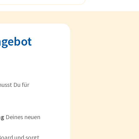
ngebot
usst Du für
ng
Deines neuen
 Board und sorgt