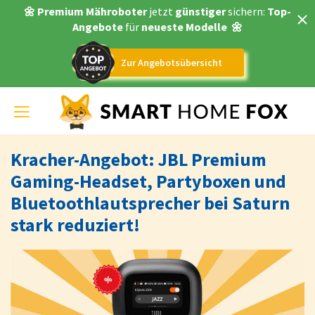
🌼 Premium Mähroboter
jetzt
günstiger
sichern:
Top-
Angebote
für
neueste Modelle
🌼
Zur Angebotsübersicht
Toggle
navigation
Kracher-Angebot: JBL Premium
Gaming-Headset, Partyboxen und
Bluetoothlautsprecher bei Saturn
stark reduziert!