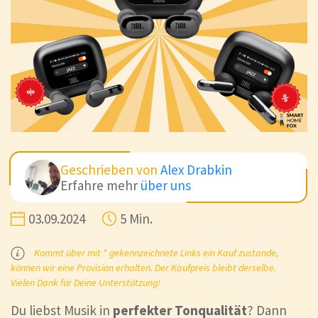
Geschrieben von
Alex Drabkin
Erfahre mehr
über uns
03.09.2024
5 Min.
Kommt über mit * gekennzeichnete Links ein Kauf zustande,
können wir eine Provision erhalten. Der Kaufpreis bleibt derselbe.
Vielen Dank für Deine Unterstützung!
Du liebst Musik in
perfekter Tonqualität
? Dann