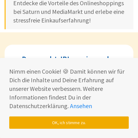
Entdecke die Vorteile des Onlineshoppings
bei Saturn und MediaMarkt und erlebe eine
stressfreie Einkaufserfahrung!
Das macht JBL zu einem der
führenden Hersteller für
Nimm einen Cookie! 🍪 Damit können wir für
Kopfhörer, Bluetoothlautsprecher
Dich die Inhalte und Deine Erfahrung auf
und Partyboxen
unserer Website verbessern. Weitere
Informationen findest Du in der
JBL ist ein
US-amerikanischer Hersteller
Datenschutzerklärung.
Ansehen
(Erfahre mehr
bei Wikipedia
) von
Audiosystemen
, gegründet 1946.
OK, ich stimme zu.
Ursprünglich bekannt für die Produktion von