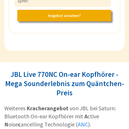
Spiel!"
Angebot ansehen*
JBL Live 770NC On-ear Kopfhörer -
Mega Sounderlebnis zum Quäntchen-
Preis
Weiteres
Kracherangebot
von JBL bei Saturn:
Bluetooth On-ear Kopfhörer
mit
A
ctive
N
oise
c
ancelling Technologie (
ANC
).