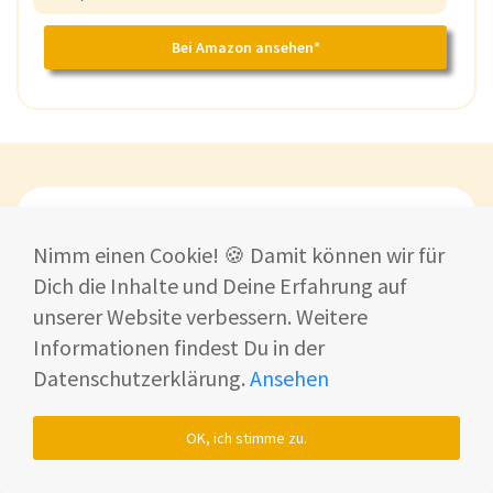
Bei Amazon ansehen*
Nimm einen Cookie! 🍪 Damit können wir für
Weitere Produktangebote am Black
Dich die Inhalte und Deine Erfahrung auf
Friday in der Übersicht
unserer Website verbessern. Weitere
Informationen findest Du in der
Black Friday ist der Tag der Schnäppchen.
Datenschutzerklärung.
Ansehen
Kaum ein Händler macht bei der
OK, ich stimme zu.
Rabattschlacht nicht mit.
Hier geht es zu weiteren Top-Angeboten: