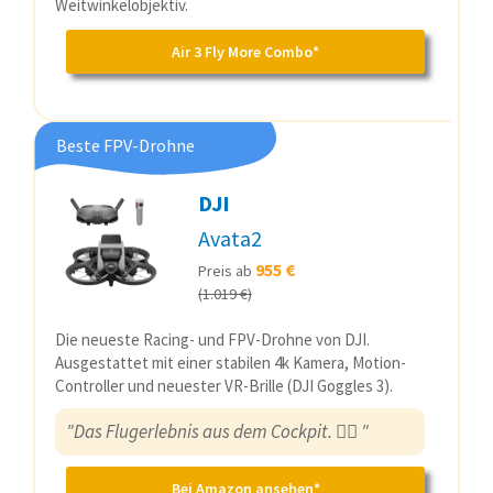
Weitwinkelobjektiv.
Air 3 Fly More Combo*
Beste FPV-Drohne
DJI
Avata2
955 €
Preis ab
(1.019 €)
Die neueste Racing- und FPV-Drohne von DJI.
Ausgestattet mit einer stabilen 4k Kamera, Motion-
Controller und neuester VR-Brille (DJI Goggles 3).
"Das Flugerlebnis aus dem Cockpit.
👨‍✈️
"
Bei Amazon ansehen*