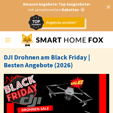
Amazon Angebote: Top Saugroboter
mit sensationellen
Rabatten
🤩
Angebote ansehen*
Toggle
navigation
DJI Drohnen am Black Friday |
Besten Angebote (2026)