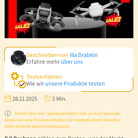
Geschrieben von
Ilia Drabkin
Erfahre mehr
über uns
Testverfahren
Wie wir
unsere Produkte testen
28.11.2025
2 Min.
Kommt über mit * gekennzeichnete Links ein Kauf zustande,
können wir eine Provision erhalten. Der Kaufpreis bleibt derselbe.
Vielen Dank für Deine Unterstützung!