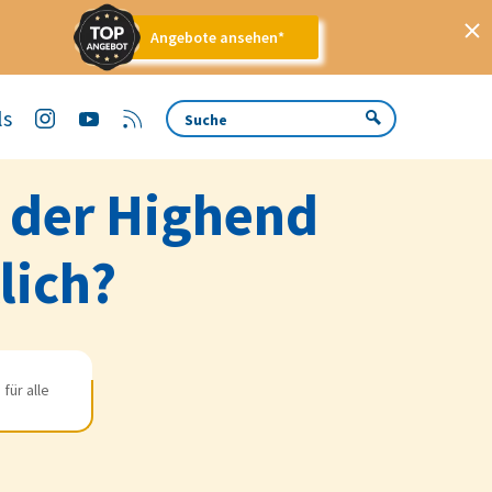
Angebote ansehen*
ls
n der Highend
lich?
für alle