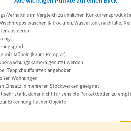
Alle wichtigen Punkte auf einen Blick
ngs-Verhältnis im Vergleich zu ähnlichen Konkurrenzprodukt
 Wischmopps waschen & trocknen, Wassertank nachfülle, Rei
ter ausleeren
rzeugt
erungsgrad
ng mit Möbeln (kaum Rempler)
 Überwachungskamera genutzt werden
bei Teppichauffahrten angehoben
großen Wohnungen
den Einsatz in mehreren Stockwerken geeignet
t sehr stark, daher nicht für sensible Parkettböden zu empf
zur Erkennung flacher Objekte