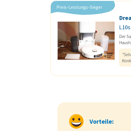
Preis-Leistungs-Sieger
Dre
L10s
Der Sa
Hausha
"Sehr
Konk
Vorteile: