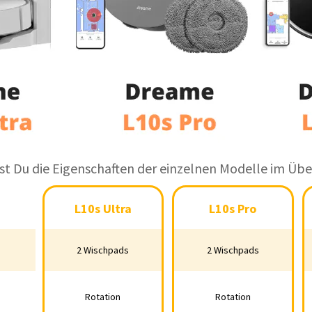
t Du die Eigenschaften der einzelnen Modelle im Über
L10s Ultra
L10s Pro
L10s Ultra
L10s Pro
hmopp
2 Wischpads
2 Wischpads
2 Wischpads
2 Wischpads
echnik
Rotation
Rotation
Rotation
Rotation
h