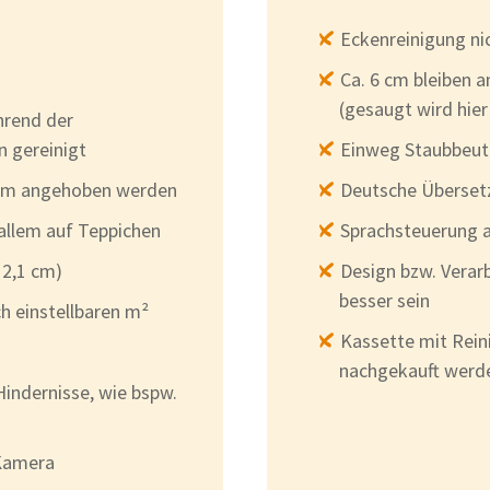
Eckenreinigung ni
Ca. 6 cm bleiben 
(gesaugt wird hie
rend der
n gereinigt
Einweg Staubbeute
mm angehoben werden
Deutsche Übersetz
 allem auf Teppichen
Sprachsteuerung 
 2,1 cm)
Design bzw. Verar
besser sein
 einstellbaren m²
Kassette mit Rein
nachgekauft werd
Hindernisse, wie bspw.
Kamera