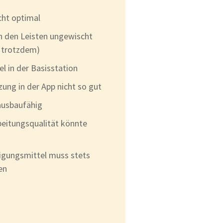
cht optimal
an den Leisten ungewischt
r trotzdem)
l in der Basisstation
ung in der App nicht so gut
ausbaufähig
beitungsqualität könnte
igungsmittel muss stets
en