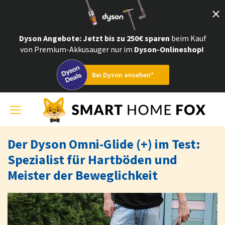
Bei Dyson ansehen*
Dyson Angebote
: Jetzt bis zu 250€ sparen
beim Kauf
von Premium-Akkusauger nur im
Dyson-Onlineshop!
Bei Dyson ansehen*
Vorteile
Toggle
navigation
Starkes Reinigungsergebnis
Der Dyson Omni-Glide (+) im Test:
Spezialist für Hartböden und
Sehr handlich
Meister der Beweglichkeit
Laserschmutzerkennung
Gewicht