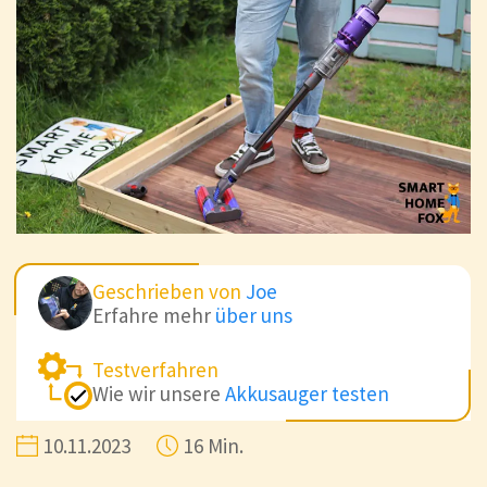
Akkulaufzeit
Sehr flexibel einsetzbar (2 in 1 Akkusuager)
feststellbarer Powerknopf 🤔
Nachteile
Geschrieben von
Joe
Erfahre mehr
über uns
Größe Schmutzbehälter
Testverfahren
Feststellbarer Powerknopf 🤔
Wie wir unsere
Akkusauger testen
10.11.2023
16 Min.