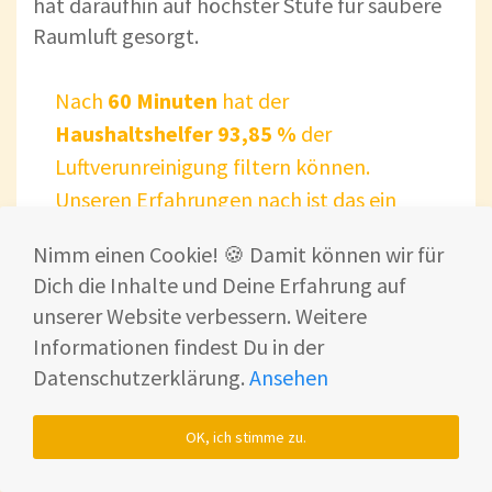
hat daraufhin auf höchster Stufe für saubere
Raumluft gesorgt.
Nach
60 Minuten
hat der
Haushaltshelfer 93,85 %
der
Luftverunreinigung filtern können.
Unseren Erfahrungen nach ist das ein
gutes Ergebnis
👍!
Nimm einen Cookie! 🍪 Damit können wir für
Dich die Inhalte und Deine Erfahrung auf
Positiver Nebeneffekt
: Die Luftzirkulation im
unserer Website verbessern. Weitere
Raum wurde spürbar angeregt. Die
Informationen findest Du in der
Erfrischung der Ventilator-Funktion machte
Datenschutzerklärung.
Ansehen
sich hier deutlich bemerkbar 🌊.
OK, ich stimme zu.
Günstiges Vorgängermodell