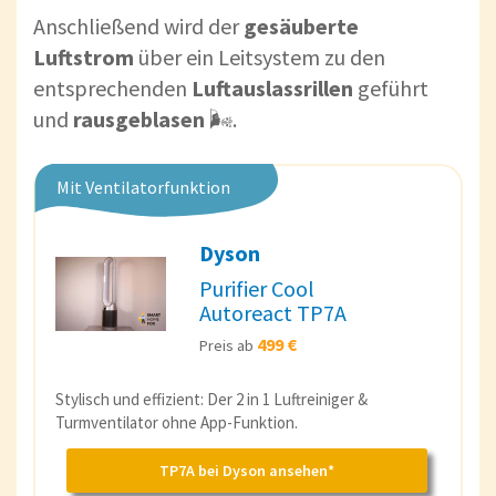
Anschließend wird der
gesäuberte
Luftstrom
über ein Leitsystem zu den
entsprechenden
Luftauslassrillen
geführt
und
rausgeblasen
🌬️.
Mit Ventilatorfunktion
Dyson
Purifier Cool
Autoreact TP7A
499 €
Preis ab
Stylisch und effizient: Der 2 in 1 Luftreiniger &
Turmventilator ohne App-Funktion.
TP7A bei Dyson ansehen*