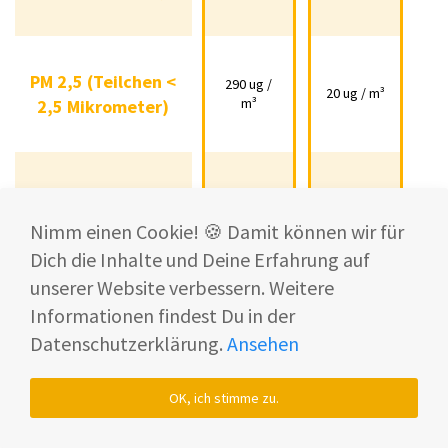
PM 2,5 (Teilchen <
PM 2,5 (Teilchen <
290 ug /
290 ug /
2,5 Mikrometer)
20 ug / m³
10 ug /
20 ug / m³
10
m³
2,5 Mikrometer)
m³
Luftqualitätsindex
Luftqualitätsindex
Schlecht
Gut
Schlecht
Gut
Gut
Nimm einen Cookie! 🍪 Damit können wir für
Dich die Inhalte und Deine Erfahrung auf
unserer Website verbessern. Weitere
Informationen findest Du in der
Bereits nach 30 Minuten konnte das Modell einen
Datenschutzerklärung.
Ansehen
Großteil der Luftverschmutzung
säubern
👍.
Nach 60 Minuten auf voller Leistung hat der
OK, ich stimme zu.
Haushaltshelfer 96,64 % der groben (PM 10) und