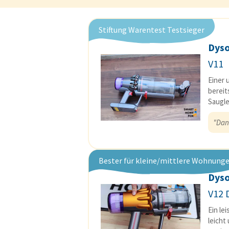
Stiftung Warentest Testsieger
Dys
V11
Einer 
bereit
Saugle
"Dan
Bester für kleine/mittlere Wohnung
Dys
V12 
Ein le
leicht