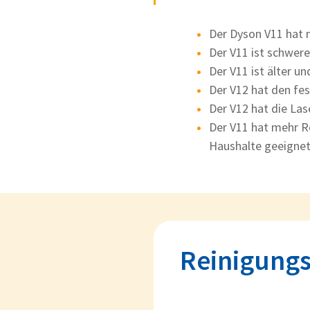
Der Dyson V11 hat m
Der V11 ist schwere
Der V11 ist älter u
Der V12 hat den fes
Der V12 hat die L
Der V11 hat mehr Re
Haushalte geeigne
Reinigungs