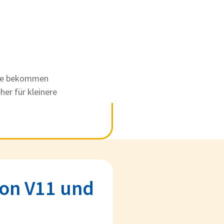
ade bekommen
er für kleinere
son V11 und