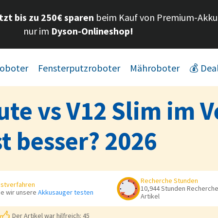
etzt bis zu 250€ sparen
beim Kauf von Premium-Akku
nur im
Dyson-Onlineshop!
oboter
Fensterputzroboter
Mähroboter
💰 Dea
te vs V12 Slim im V
t besser? 2026
Recherche Stunden
stverfahren
10,944 Stunden Recherche 
e wir unsere
Akkusauger testen
Artikel
Der Artikel war hilfreich: 45