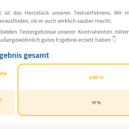
t ist das Herzstück unseres Testverfahrens. Wir
rausfinden, ob er auch wirklich sauber macht.
e beiden Testergebnisse unserer Kontrahenten mitein
 außergewöhnlich gutes Ergebnis erzielt haben 👇
gebnis gesamt
solute
ute
100
100 %
Extra
%
2 Slim
m
97
97 %
olute
%