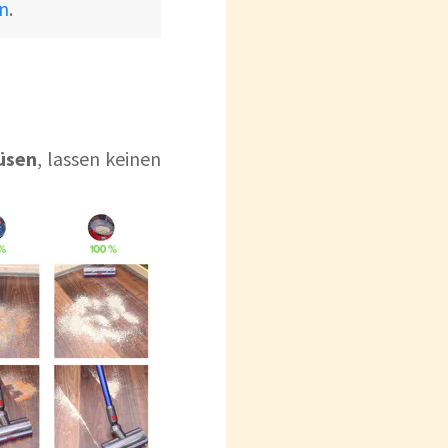
n
.
üsen
, lassen keinen