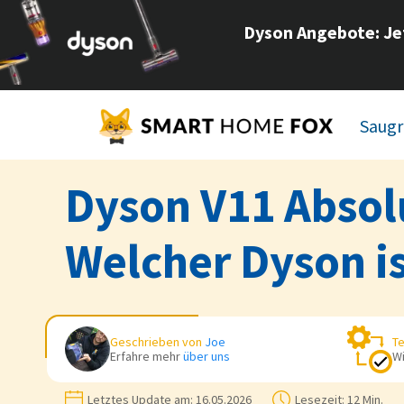
Dyson Angebote
: J
Saugr
Dyson V11 Absolu
Welcher Dyson is
Geschrieben von
Joe
Te
Erfahre mehr
über uns
Wi
Letztes Update am:
16.05.2026
Lesezeit:
12 Min.