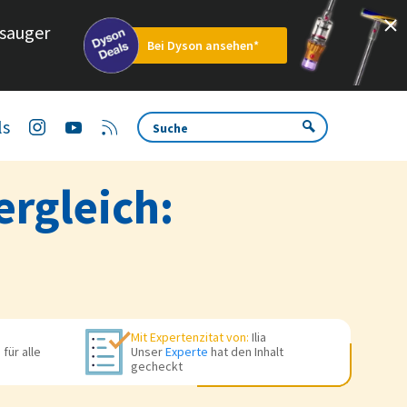
sauger
Bei Dyson ansehen*
ls
ergleich:
Mit Expertenzitat von:
Ilia
für alle
Unser
Experte
hat den Inhalt
gecheckt