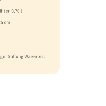
ter: 0,76 l
25 cm
eger Stiftung Warentest