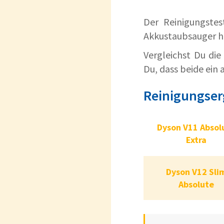
Der Reinigungstes
Akkustaubsauger he
Vergleichst Du di
Du, dass beide ein
Reinigungser
Dyson V11 Ab
Dyson V11 Absol
Extra
Dyson V1
Dyson V12 Sli
Abs
Absolute