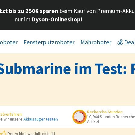
etzt bis zu 250€ sparen
beim Kauf von Premium-Akku
nur im
Dyson-Onlineshop!
oboter
Fensterputzroboter
Mähroboter
💰 Dea
Submarine im Test: 
Recherche Stunden
stverfahren
10,944 Stunden Recherche 
e wir unsere
Akkusauger testen
Artikel
Der Artikel war hilfreich: 11