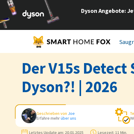
Dyson Angebote
: J
Saugr
Der V15s Detect 
Dyson?! | 2026
Geschrieben von
Joe
Te
Erfahre mehr
über uns
Wi
Letztes Update am:
20.01.2025
Lesezeit:
11 Min.