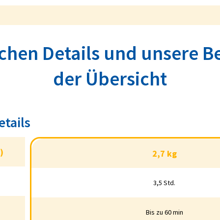
schen Details und unsere B
der Übersicht
etails
WERT
)
2,7 kg
in Kg)
2,7 kg
3,5 Std.
dezeit
3,5 Std.
Bis zu 60 min