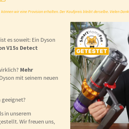
önnen wir eine Provision erhalten. Der Kaufpreis bleibt derselbe. Vielen Dank
 ist es soweit: Ein Dyson
on V15s Detect
wirklich?
Mehr
t Dyson mit seinem neuen
h geeignet?
ls in unserem
tellt. Wir freuen uns,