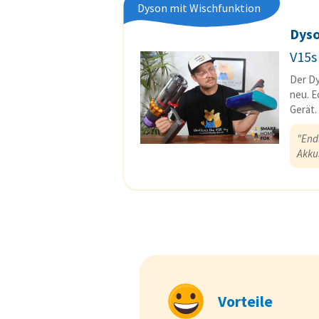
Dyson mit Wischfunktion
Dys
V15s
Der Dy
neu. E
Gerät.
"Endl
Akku
Vorteile