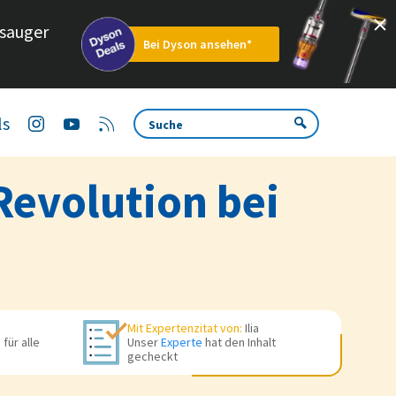
sauger
Bei Dyson ansehen*
ls
Revolution bei
Mit Expertenzitat von:
Ilia
für alle
Unser
Experte
hat den Inhalt
gecheckt