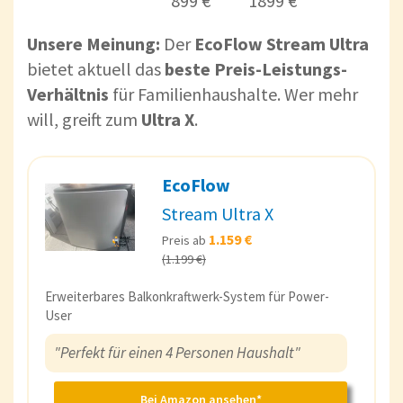
899 €
1899 €
Unsere Meinung:
Der
EcoFlow Stream Ultra
bietet aktuell das
beste Preis-Leistungs-
Verhältnis
für Familienhaushalte. Wer mehr
will, greift zum
Ultra X
.
EcoFlow
Stream Ultra X
1.159 €
Preis ab
(1.199 €)
Erweiterbares Balkonkraftwerk-System für Power-
User
"Perfekt für einen 4 Personen Haushalt"
Bei Amazon ansehen*