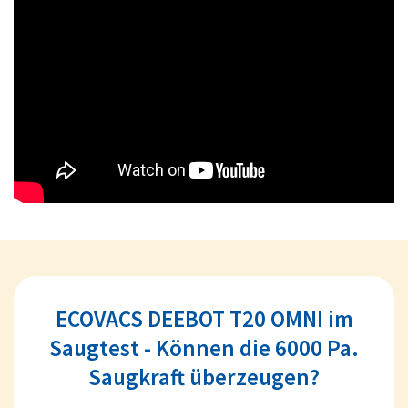
ECOVACS DEEBOT T20 OMNI im
Saugtest - Können die 6000 Pa.
Saugkraft überzeugen?