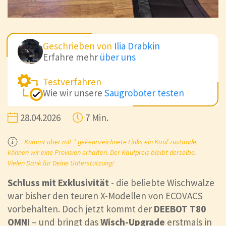
Geschrieben von
Ilia Drabkin
Erfahre mehr
über uns
Testverfahren
Wie wir unsere
Saugroboter testen
28.04.2026
7 Min.
Kommt über mit * gekennzeichnete Links ein Kauf zustande,
können wir eine Provision erhalten. Der Kaufpreis bleibt derselbe.
Vielen Dank für Deine Unterstützung!
Schluss mit Exklusivität
-
die beliebte Wischwalze
war bisher den teuren X-Modellen von ECOVACS
vorbehalten. Doch jetzt kommt der
DEEBOT
T80
OMNI
– und bringt das
Wisch-Upgrade
erstmals in