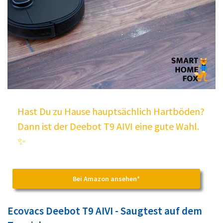
Hast Du zu Hause hauptsächlich Hartböden?
Dann ist der Deebot T9 AIVI eine gute Wahl.
✨
Bei Amazon ansehen*
Ecovacs Deebot T9 AIVI - Saugtest auf dem