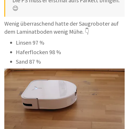
Die PS muss er erstmal aufs Parkett bringen.
😉
Wenig überraschend hatte der Saugroboter auf
dem Laminatboden wenig Mühe. 👇
Linsen 97 %
Haferflocken 98 %
Sand 87 %