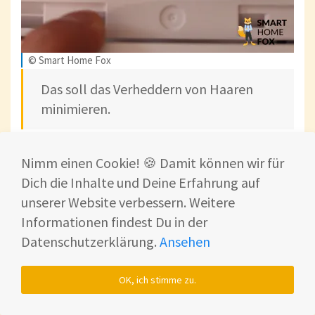
© Smart Home Fox
Das soll das Verheddern von Haaren
minimieren.
In unserem Test landeten
60 %
der verteilten
Nimm einen Cookie! 🍪 Damit können wir für
Haare im mobilen Staubbehälter – ein sehr
Dich die Inhalte und Deine Erfahrung auf
gutes Ergebnis, das viele andere Modelle
unserer Website verbessern. Weitere
nicht erreichen.
Informationen findest Du in der
Datenschutzerklärung.
Ansehen
OK, ich stimme zu.