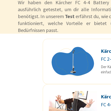
Wir haben den Kärcher FC 4-4 Battery 
ausführlich getestet, um dir alle Informat
benötigst. In unserem
Test
erfährst du, wie 
funktioniert, welche Vorteile er biete
Bedürfnissen passt.
Kär
FC 2
Der Kä
einfac
Kär
FC 4