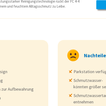
istungsstarker Reinigungstechnologie rückt der FC 4-4
nem und feuchtem Alltagsschmutz zu Leibe.
Nachteile
esign
Parkstation verfü
ng
Schmutzwasser- 
könnten größer se
n zur Aufbewahrung
Schmutzwassertan
n
entnehmen