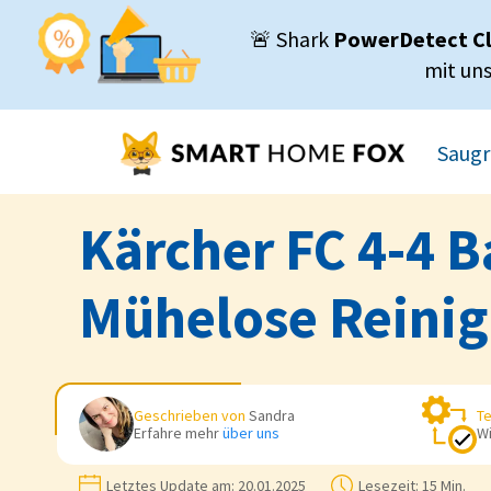
🚨 Shark
PowerDetect C
mit un
Saugr
Kärcher FC 4-4 B
Mühelose Reinig
Geschrieben von
Sandra
Te
Erfahre mehr
über uns
Wi
Letztes Update am:
20.01.2025
Lesezeit:
15 Min.