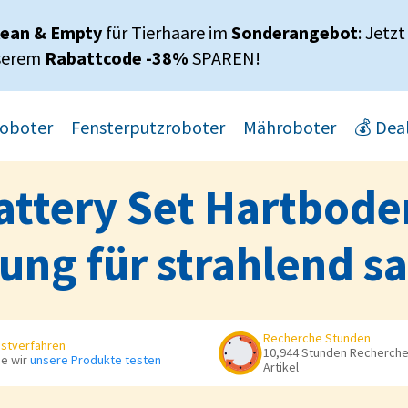
lean & Empty
für Tierhaare im
Sonderangebot
: Jetzt
serem
Rabattcode -38%
SPAREN!
oboter
Fensterputzroboter
Mähroboter
💰 Dea
attery Set Hartboden
ung für strahlend s
Recherche Stunden
stverfahren
10,944 Stunden Recherche 
e wir
unsere Produkte testen
Artikel