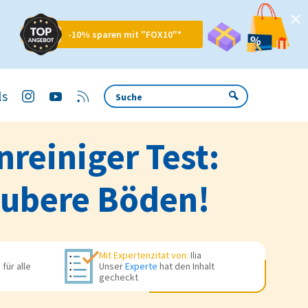
-10% sparen mit "FOX10"*
ls
reiniger Test:
aubere Böden!
Mit Expertenzitat von:
Ilia
für alle
Unser
Experte
hat den Inhalt
gecheckt