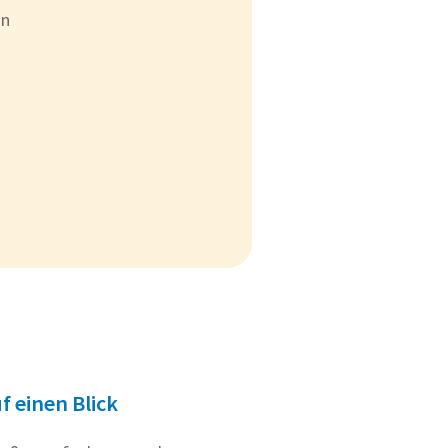
on
f einen Blick