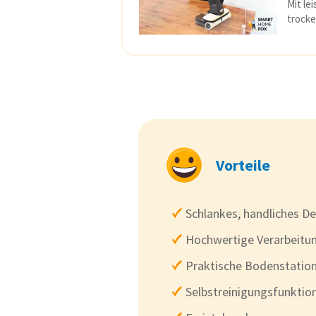
Mit le
trocke
Vorteile
Schlankes, handliches D
Hochwertige Verarbeitu
Praktische Bodenstatio
Selbstreinigungsfunktio