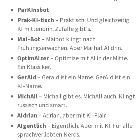
Par
KI
nsbot
Prak-
KI
-tisch
– Praktisch. Und gleichzeitig
KI mittendrin. Zufälle gibt's.
MaI-Bot
– Maibot klingt nach
Frühlingserwachen. Aber Mai hat AI drin.
Optim
AI
zer
– Optimize mit AI in der Mitte.
Ein Klassiker.
Ger
AI
d
– Gerald ist ein Name. GerAId ist ein
KI-Name.
Mich
AI
l
– Michail gibt es. MichAIl auch. Klingt
russisch und smart.
AI
drian
– Adrian, aber mit KI-Flair.
AI
gentlich
– Eigentlich. Aber mit KI. Für alle
sprachverliebten Nerds.