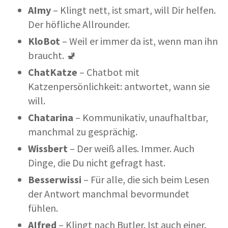
AI
my
– Klingt nett, ist smart, will Dir helfen.
Der höfliche Allrounder.
KloBot
– Weil er immer da ist, wenn man ihn
braucht. 🚽
ChatKatze
– Chatbot mit
Katzenpersönlichkeit: antwortet, wann sie
will.
Chatarina
– Kommunikativ, unaufhaltbar,
manchmal zu gesprächig.
Wissbert
– Der weiß alles. Immer. Auch
Dinge, die Du nicht gefragt hast.
Besserwissi
– Für alle, die sich beim Lesen
der Antwort manchmal bevormundet
fühlen.
AI
fred
– Klingt nach Butler. Ist auch einer.