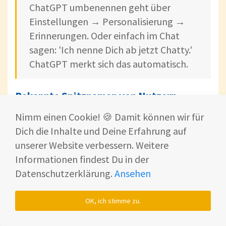
ChatGPT umbenennen geht über
Einstellungen → Personalisierung →
Erinnerungen. Oder einfach im Chat
sagen: 'Ich nenne Dich ab jetzt Chatty.'
ChatGPT merkt sich das automatisch.
Bekannte Spitznamen von Nutzern
Chatty
– Der Klassiker. Kurz, eingängig,
Nimm einen Cookie! 🍪 Damit können wir für
trifft den Kern.
Dich die Inhalte und Deine Erfahrung auf
unserer Website verbessern. Weitere
Chat
– Noch kürzer. Noch direkter.
Informationen findest Du in der
GPT
– Für alle, die technisch bleiben
Datenschutzerklärung.
Ansehen
wollen.
Geppetto
– Schafft etwas aus dem
OK, ich stimme zu.
Nichts. Wie Pinocchio, nur digital.