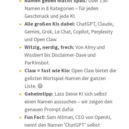
Namen geben macht Spaß:
Über 150
Namen in 8 Kategorien – für jeden
Geschmack und jede KI.
Alle großen KIs dabei:
ChatGPT, Claude,
Gemini, Grok, Le Chat, Copilot, Perplexity
und Open Claw.
Witzig, nerdig, frech:
Von AImy und
Wissbert bis Disclaimer-Dave und
ParKInsbot.
Claw = fast wie Klo:
Open Claw bietet die
geilsten Wortspiel-Namen der ganzen
Liste. 😄
Geheimtipp:
Lass Deine KI sich selbst
einen Namen aussuchen – wir zeigen den
genauen Prompt dafür.
Fun Fact:
Sam Altman, CEO von OpenAI,
nennt den Namen 'ChatGPT' selbst