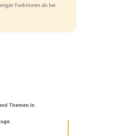
niger Funktionen als bei
 und Themen in
loge
.