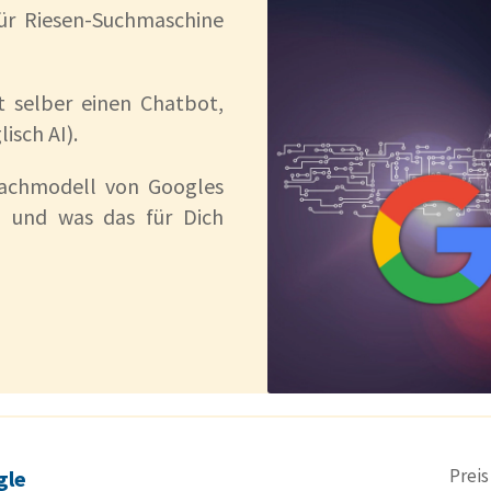
ür Riesen-Suchmaschine
 selber einen Chatbot,
isch AI).
rachmodell von Googles
d und was das für Dich
Prei
gle