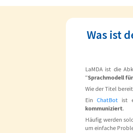
Was ist 
LaMDA ist die Abk
“
Sprachmodell fü
Wie der Titel bere
Ein
ChatBot
ist 
kommuniziert
.
Häufig werden sol
um einfache Probl