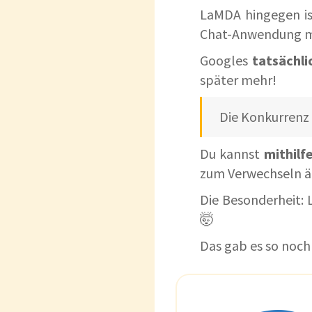
LaMDA hingegen i
Chat-Anwendung mi
Googles
tatsächl
später mehr!
Die Konkurrenz 
Du kannst
mithilf
zum Verwechseln äh
Die Besonderheit:
🤯
Das gab es so noch 