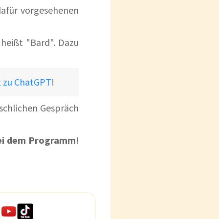
 dafür vorgesehenen
 heißt "Bard". Dazu
t zu ChatGPT
!
schlichen Gespräch
ei dem Programm
!