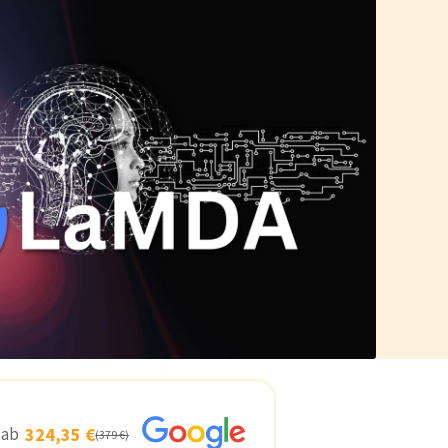
s ab
324,35 €
(379 €)