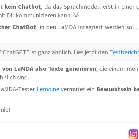
st
kein Chatbot
, da das Sprachmodell erst in einer
t Dir kommunizieren kann. 💡
icher ChatBot
, in den LaMDA integriert werden soll,
“ChatGPT” ist ganz ähnlich. Lies jetzt den
Testberich
e von LaMDA also Texte generieren
, die einem men
nlich sind.
 LaMDA-Tester
Lemoine
vermutet ein
Bewusstsein b
nie!