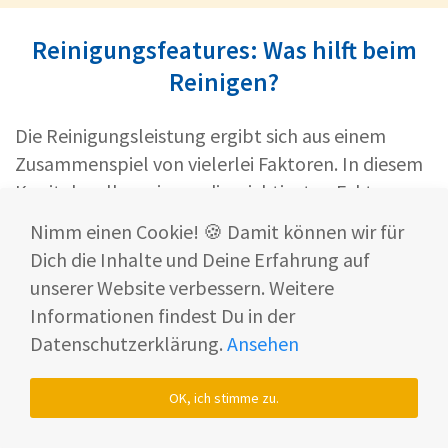
Reinigungsfeatures: Was hilft beim
Reinigen?
Die Reinigungsleistung ergibt sich aus einem
Zusammenspiel von vielerlei Faktoren. In diesem
Kapitel wollen wir uns die wichtigsten Faktoren
genauer ansehen.
Nimm einen Cookie! 🍪 Damit können wir für
Dich die Inhalte und Deine Erfahrung auf
Die Saugleistung des Regulus Aqua
unserer Website verbessern. Weitere
Da wäre zunächst die Saugleistung des Regulus
Informationen findest Du in der
Aqua:
Datenschutzerklärung.
Ansehen
Im Test hat sich gezeigt, dass diese in beiden
Modi stark genug ist, um auch trockenen Schmutz
OK, ich stimme zu.
in größeren Mengen beim ersten Mal aufnimmt.