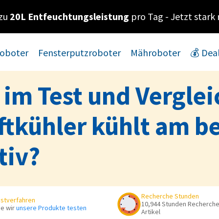
 zu
20L Entfeuchtungsleistung
pro Tag - Jetzt stark 
oboter
Fensterputzroboter
Mähroboter
💰 Dea
 im Test und Verglei
tkühler kühlt am be
tiv?
Recherche Stunden
stverfahren
10,944 Stunden Recherche 
e wir
unsere Produkte testen
Artikel