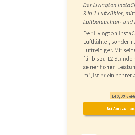
Der Livington InstaCh
3 in 1 Luftkühler, mi
Luftbefeuchter- und 
Der Livington InstaCh
Luftkühler, sondern 
Luftreiniger. Mit se
für bis zu 12 Stunde
seiner hohen Leistun
m², ist er ein echter
149,99 €
(189
Bei Amazon an