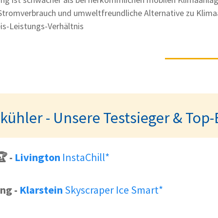
Stromverbrauch und umweltfreundliche Alternative zu Klim
is-Leistungs-Verhältnis
tkühler - Unsere Testsieger & To
🏆
-
Livington
InstaChill*
ung
-
Klarstein
Skyscraper Ice Smart*