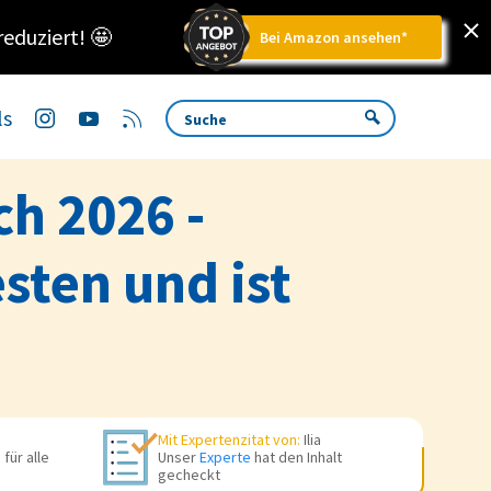
reduziert!
🤩
Bei Amazon ansehen*
ls
ch 2026 -
sten und ist
Mit Expertenzitat von:
Ilia
für alle
Unser
Experte
hat den Inhalt
gecheckt