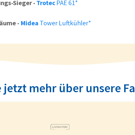
ungs-Sieger
-
Trotec
PAE 61*
 Räume
-
Midea
Tower Luftkühler*
 jetzt mehr über unsere F