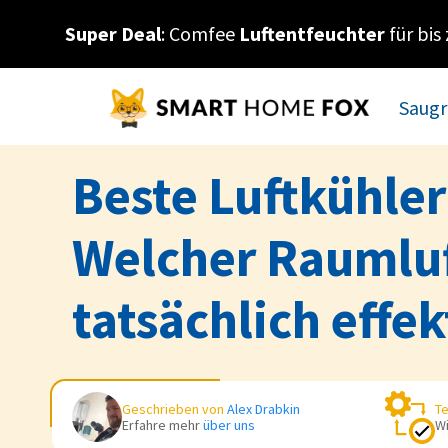
Super Deal
: Comfee
Luftentfeuchter
für bis
Saugr
Beste Luftkühler
Welcher Raumluf
tatsächlich effek
Geschrieben von
Alex Drabkin
Te
Erfahre mehr
über uns
Wi