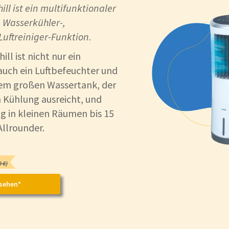
ill ist ein multifunktionaler
t: Wasserkühler-,
Luftreiniger-Funktion.
ill ist nicht nur ein
auch ein Luftbefeuchter und
inem großen Wassertank, der
n Kühlung ausreicht, und
g in kleinen Räumen bis 15
 Allrounder.
 €)
sehen*