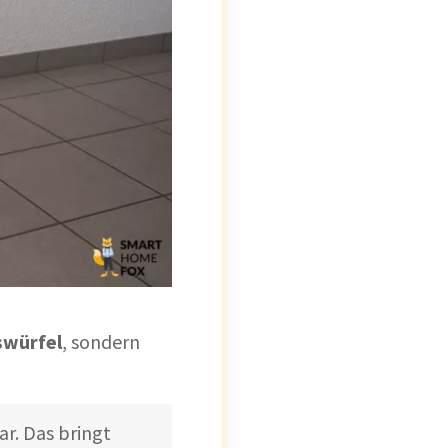
swürfel
, sondern
r. Das bringt