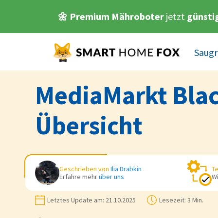
🌼 Premium Mähroboter
jetzt
günsti
Saugr
MediaMarkt Blac
Übersicht
Geschrieben von
Ilia Drabkin
Te
Erfahre mehr
über uns
Wi
Letztes Update am:
21.10.2025
Lesezeit:
3 Min.