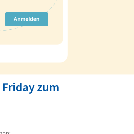
Anmelden
k Friday zum
hop: