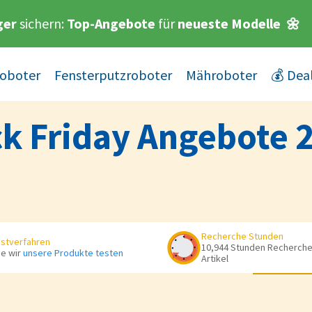
ger
sichern:
Top-Angebote
für
neueste Modelle
🌼
oboter
Fensterputzroboter
Mähroboter
💰 Dea
k Friday Angebote 2
Recherche Stunden
stverfahren
10,944 Stunden Recherche 
e wir
unsere Produkte testen
Artikel