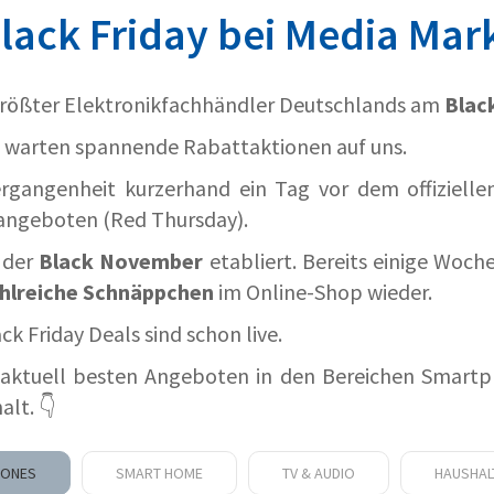
lack Friday bei Media Mar
 größter Elektronikfachhändler Deutschlands am
Black
e warten spannende Rabattaktionen auf uns.
rgangenheit kurzerhand ein Tag vor dem offizielle
 angeboten (Red Thursday).
h der
Black November
etabliert. Bereits einige Woche
hlreiche Schnäppchen
im Online-Shop wieder.
ck Friday Deals sind schon live.
n aktuell besten Angeboten in den Bereichen Smart
lt. 👇
HONES
SMART HOME
TV & AUDIO
HAUSHAL