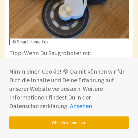
© Smart Home Fox
Tipp: Wenn Du Saugroboter mit
Wischfunktion direkt vergleichen möchtest,
schau Dir unseren
Saugroboter mit
Nimm einen Cookie! 🍪 Damit können wir für
Wischfunktion Vergleich
an.
Dich die Inhalte und Deine Erfahrung auf
unserer Website verbessern. Weitere
Einfache Wartung im Alltag
Informationen findest Du in der
Auch bei der
Wartung
macht es Dir der
MOVA
Datenschutzerklärung.
Ansehen
V70 Ultra Complete
angenehm leicht
. Statt
eines komplizierten Systems bekommst Du
OK, ich stimme zu.
hier eine Lösung, die im Alltag schnell