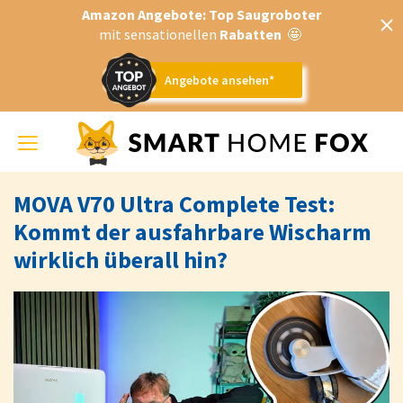
Amazon Angebote: Top Saugroboter
mit sensationellen
Rabatten
🤩
Angebote ansehen*
Toggle
navigation
MOVA V70 Ultra Complete Test:
Kommt der ausfahrbare Wischarm
wirklich überall hin?