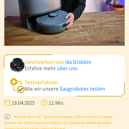
Geschrieben von
Ilia Drabkin
Erfahre mehr
über uns
Testverfahren
Wie wir unsere
Saugroboter testen
18.04.2025
11 Min.
Kommt über mit * gekennzeichnete Links ein Kauf zustande,
können wir eine Provision erhalten. Der Kaufpreis bleibt derselbe.
Vielen Dank für Deine Unterstützung!