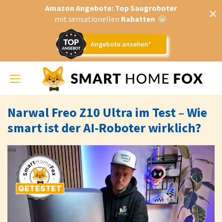
Amazon Angebote: Top Saugroboter
mit sensationellen
Rabatten
🤩
Angebote ansehen*
Toggle
navigation
Narwal Freo Z10 Ultra im Test – Wie
smart ist der AI-Roboter wirklich?