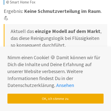
© Smart Home Fox
Ergebnis:
Keine Schmutzverteilung im Raum
.
💪
Aktuell das
einzige Modell auf dem Markt
,
das diese Reinigungslogik bei Flüssigkeiten
so konsequent durchführt.
Nimm einen Cookie! 🍪 Damit können wir für
Wie ist die Wischleistung entlang der
Dich die Inhalte und Deine Erfahrung auf
Sockelleisten?
unserer Website verbessern. Weitere
Damit der Roboter möglichst nah an den Leisten
Informationen findest Du in der
wischen kann, hat er folgende Technologien mit
Datenschutzerklärung.
Ansehen
an Board.
OK, ich stimme zu.
Strukturierter Lichtsensor
zur Erkennung
von seitlichen Objekten