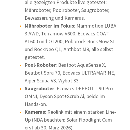
alle gezeigten Produkte live getestet:
Mähroboter, Poolroboter, Saugroboter,
Bewässerung und Kameras.
Mähroboter im Fokus
: Mammotion LUBA
3 AWD, Terramow V600, Ecovacs GOAT
A1600 und O1200, Roborock RockMow S1
und RockNeo Q1, Anthbot M9, alle selbst
getestet.
Pool-Roboter
: Beatbot AquaSense X,
Beatbot Sora 70, Ecovacs ULTRAMARINE,
Aiper Scuba V3, Wybot S3.
Saugroboter
: Ecovacs DEEBOT T90 Pro
OMNI, Dyson Spot+Scrub Ai, beide im
Hands-on.
Kameras
: Reolink mit einem starken Line-
Up (NDA beachten: Solar Floodlight Cam
erst ab 30. März 2026).