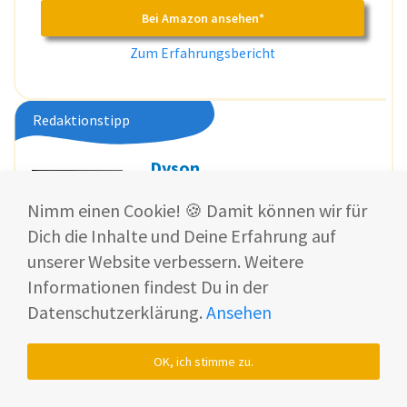
Bei Amazon ansehen*
Zum Erfahrungsbericht
Redaktionstipp
Dyson
Spot+Scrub Ai
Nimm einen Cookie! 🍪 Damit können wir für
899 €
Preis ab
Dich die Inhalte und Deine Erfahrung auf
(1.199 €)
unserer Website verbessern. Weitere
KI-gestützter 2-in-1 Saug- und Wischroboter mit
Informationen findest Du in der
automatischer Spot-Reinigung, Lasernavigation,
Datenschutzerklärung.
Ansehen
vibrierender selbstbefeuchtender Wischwalze und
kompakter Dockingstation.
OK, ich stimme zu.
"Der Spot+Scrub Ai ist präzise, fokussiert und
gebaut für echte Problemflecken."