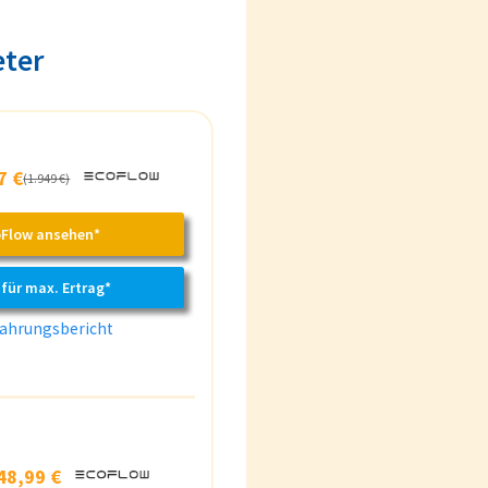
eter
7 €
(1.949 €)
oFlow ansehen*
 für max. Ertrag*
ahrungsbericht
48,99 €