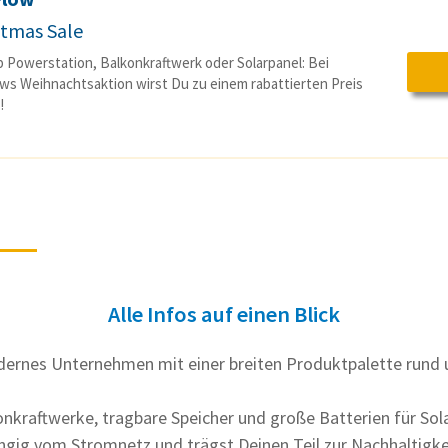
stmas Sale
b Powerstation, Balkonkraftwerk oder Solarpanel: Bei
ws Weihnachtsaktion wirst Du zu einem rabattierten Preis
!
Alle Infos auf einen Blick
dernes Unternehmen mit einer breiten Produktpalette rund
nkraftwerke, tragbare Speicher und große Batterien für Sol
gig vom Stromnetz und trägst Deinen Teil zur Nachhaltigkei