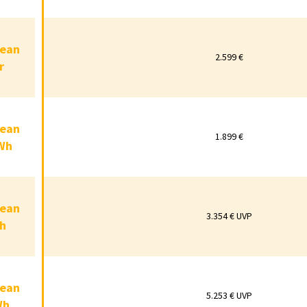
Ocean
2.599 €
cean
verter
2.599 €
r
Ocean
1.899 €
cean
 5 kWh
1.899 €
kWh
Ocean
3.354 € UVP
cean
 5 kWh
3.354 € UVP
Wh
Ocean
5.253 € UVP
cean
10 kWh
5.253 € UVP
Wh