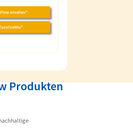
oFlow ansehen*
Zusatzakku*
ow Produkten
 nachhaltige