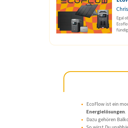
Chri
Egal o
Ecoflo
fündig
EcoFlow ist ein mo
Energielösungen
.
Dazu gehören Balko
So wirst Du unabhän