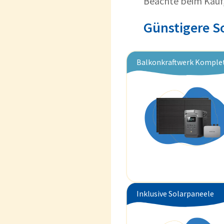
Beachte beim Kauf
Günstigere S
Balkonkraftwerk Komple
Inklusive Solarpaneele