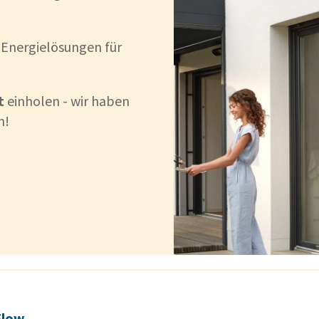
nergielösungen für
t
einholen - wir haben
h!
Flow