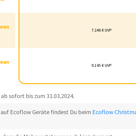
Ocean
7.246 € UVP
cean
10 kWh
7.246 € UVP
Ocean
9.145 € UVP
cean
9.145 € UVP
15 kWh
 ab sofort bis zum 31.03.2024.
 auf Ecoflow Geräte findest Du beim
Ecoflow Christma