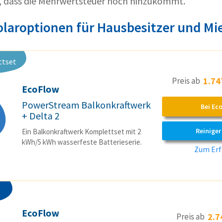
, dass die Mehrwertsteuer noch hinzukommt.
olaroptionen für Hausbesitzer und Mi
ttset
Preis ab
1.74
EcoFlow
PowerStream Balkonkraftwerk
Bei Ec
+ Delta 2
Reiniger
Ein Balkonkraftwerk Komplettset mit 2
kWh/5 kWh wasserfeste Batterieserie.
Zum Erf
EcoFlow
Preis ab
2.7