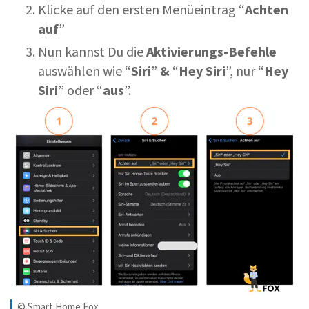
Klicke auf den ersten Menüeintrag “
Achten
auf
”
Nun kannst Du die
Aktivierungs-Befehle
auswählen wie “
Siri
”
&
“
Hey Siri
”, nur “
Hey
Siri
” oder “
aus
”.
© Smart Home Fox