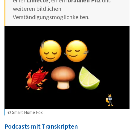
einer
Limette
, einem
braunen Pilz
und
weiteren bildlichen
Verständigungsmöglichkeiten.
© Smart Home Fox
Podcasts mit Transkripten