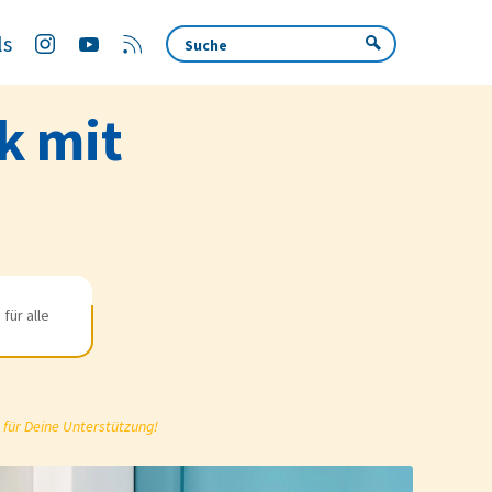
ls
k mit
für alle
 für Deine Unterstützung!