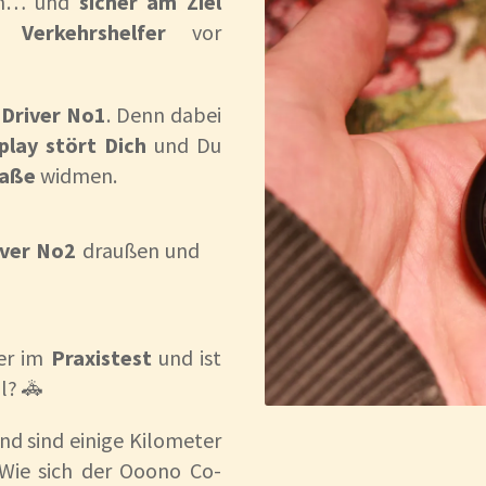
ren… und
sicher am Ziel
er
Verkehrshelfer
vor
Driver No1
. Denn dabei
play stört Dich
und Du
raße
widmen.
ver No2
draußen und
ner im
Praxistest
und ist
l? 🚓
nd sind einige Kilometer
 Wie sich der Ooono Co-