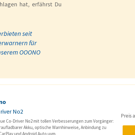
hlagen hat, erfährst Du
rbieten seit
erwarnern für
n unserem OOONO
no
river No2
Preis
ue Co-Driver No2 mit tollen Verbesserungen zum Vorgänger:
aufladbarer Akku, optische Warnhinweise, Anbindung zu
CarPlay und Android Auto uvm.