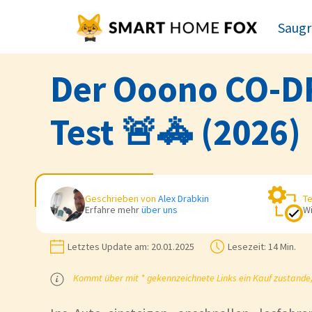
Saugr
Der Ooono CO-DR
Test 🚨🚓 (2026)
Geschrieben von
Alex Drabkin
Te
Erfahre mehr
über uns
Wi
Letztes Update am:
20.01.2025
Lesezeit:
14 Min.
Kommt über mit * gekennzeichnete Links ein Kauf zustande, k