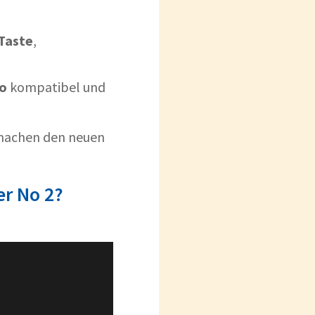
Taste
,
to
kompatibel und
machen den neuen
er No 2?