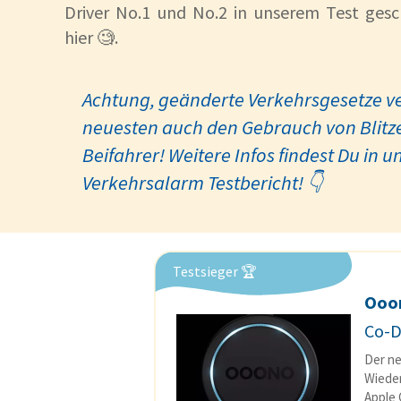
Driver No.1 und No.2 in unserem Test gesc
hier 🧐.
Achtung, geänderte Verkehrsgesetze ve
neuesten auch den Gebrauch von Blitz
Beifahrer! Weitere Infos findest Du i
Verkehrsalarm Testbericht! 👇
Testsieger 🏆
Ooo
Co-D
Der ne
Wieder
Apple 