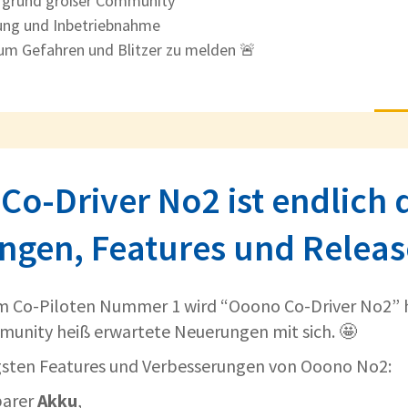
ufgrund großer Community
tung und Inbetriebnahme
um Gefahren und Blitzer zu melden 🚨
o-Driver No2 ist endlich d
ngen, Features und Relea
m Co-Piloten Nummer 1 wird “Ooono Co-Driver No2” 
munity heiß erwartete Neuerungen mit sich. 🤩
igsten Features und Verbesserungen von Ooono No2:
barer
Akku
,