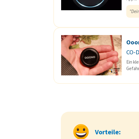
"Dei
Ooo
CO-
Ein kl
Gefahr
Vorteile: