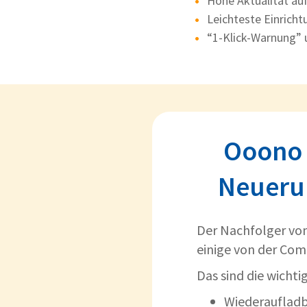
Hohe Aktualität a
Leichteste Einrich
“1-Klick-Warnung” 
Ooono C
Neueru
Der Nachfolger vo
einige von der Com
Das sind die wicht
Wiederauflad