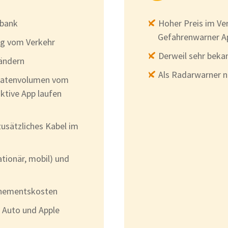
nbank
Hoher Preis im Ver
Gefahrenwarner A
ng vom Verkehr
Derweil sehr bekan
Ländern
Als Radarwarner ni
 Datenvolumen vom
ktive App laufen
zusätzliches Kabel im
ationär, mobil) und
nnementskosten
d Auto und Apple