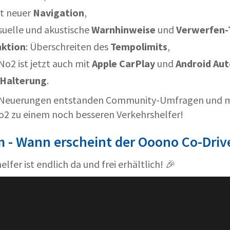
t neuer
Navigation
,
suelle und akustische
Warnhinweise
und
Verwerfen-
ktion
: Überschreiten des
Tempolimits
,
No2 ist jetzt auch mit
Apple CarPlay
und
Android Au
 Halterung
.
er Neuerungen entstanden Community-Umfragen und 
2 zu einem noch besseren Verkehrshelfer!
 - Wann erscheint der Ooono Co-Driv
lfer ist endlich da und frei erhältlich! 🎉