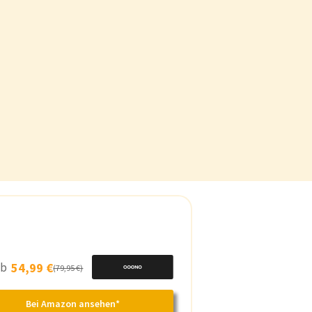
 ab
54,99 €
(79,95 €)
Bei Amazon ansehen*