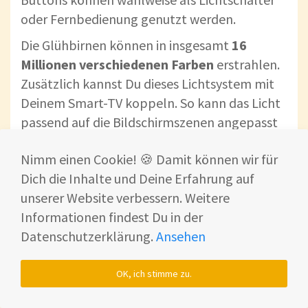
oder Fernbedienung genutzt werden.
Die Glühbirnen können in insgesamt
16
Millionen verschiedenen Farben
erstrahlen.
Zusätzlich kannst Du dieses Lichtsystem mit
Deinem Smart-TV koppeln. So kann das Licht
passend auf die Bildschirmszenen angepasst
werden 📺
Nimm einen Cookie! 🍪 Damit können wir für
Bei Kopplung mit einem smarten
Dich die Inhalte und Deine Erfahrung auf
Rauchmelder, kann das Lichtsystem
unserer Website verbessern. Weitere
schwerhörige und taube Menschen durch
Informationen findest Du in der
Lichtsignale auf Gefahrensituationen
Datenschutzerklärung.
Ansehen
hinweisen.
OK, ich stimme zu.
Dieses Starter-Set bietet Dir
mehr als