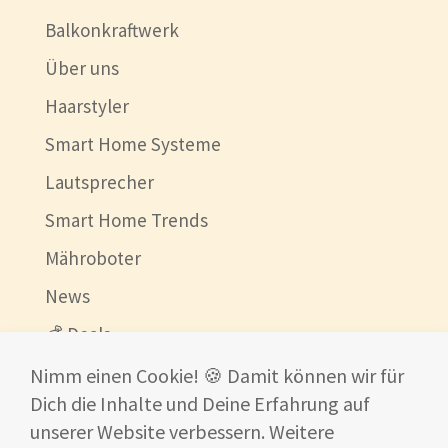
Balkonkraftwerk
Über uns
Haarstyler
Smart Home Systeme
Lautsprecher
Smart Home Trends
Mähroboter
News
💰 Deals
Beste China Shops
Nimm einen Cookie! 🍪 Damit können wir für
Dich die Inhalte und Deine Erfahrung auf
Ultraschallreinigungsgerät
unserer Website verbessern. Weitere