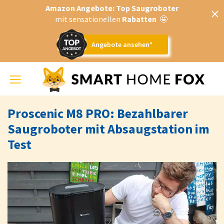
Amazon Angebote: Top Saugroboter
mit sensationellen
Rabatten
🤩
Angebote ansehen*
Toggle
navigation
Proscenic M8 PRO: Bezahlbarer
Saugroboter mit Absaugstation im
Test