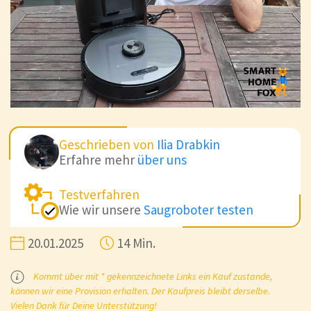
Geschrieben von
Ilia Drabkin
Erfahre mehr
über uns
Testverfahren
Wie wir unsere
Saugroboter testen
20.01.2025
14 Min.
Kommt über mit * gekennzeichnete Links ein Kauf zustande,
können wir eine Provision erhalten. Der Kaufpreis bleibt derselbe.
Vielen Dank für Deine Unterstützung!