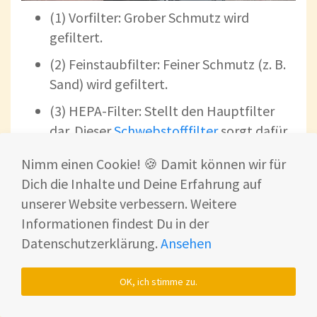
(1) Vorfilter: Grober Schmutz wird
gefiltert.
(2) Feinstaubfilter: Feiner Schmutz (z. B.
Sand) wird gefiltert.
(3) HEPA-Filter: Stellt den Hauptfilter
dar. Dieser
Schwebstofffilter
sorgt dafür,
dass Kleinstpartikel wie z. B. Allergene
Nimm einen Cookie! 🍪 Damit können wir für
aus der Atemluft herausgefiltert werden.
Dich die Inhalte und Deine Erfahrung auf
unserer Website verbessern. Weitere
Informationen findest Du in der
Datenschutzerklärung.
Ansehen
OK, ich stimme zu.